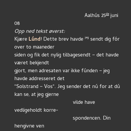
de
						Aalhús 25
 juni 
08
Opp ned tekst øverst:
jeg
Kjære 
Lúnd
! Dette brev havde 
 sendt dig fór 
over to maaneder
siden og fik det nylig tilbagesendt – det havde 
været bekjendt
gjort, men adresaten var ikke fúnden – jeg 
havde addresseret det
"Solstrand – Vos". Jeg sender det nú for at dú 
kan se, at jeg gjerne
					vilde have 
vedligeholdt korre-
					spondencen. Din 
hengivne ven