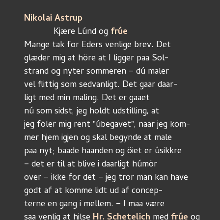
Nikolai Astrup
	    Kjære Lúnd og 
frúe
Mange tak for Eders venlige brev. Det
glæder mig at höre at I ligger paa Sol-
strand og nyter sommeren – dú maler
vel flittig som sedvanligt. Det gaar daar-
ligt med min maling. Det er gaaet
nú som sidst, jeg holdt udstilling, at
jeg föler mig rent "úbegavet", naar jeg kom-
mer hjem igjen og skal begynde at male
paa nyt; baade haanden og öiet er úsikkre
– det er til at blive i daarligt húmör
over – ikke for det – jeg tror man kan have
godt af at komme lidt ud af concep-
terne en gang i mellem. – I maa være
saa venlig at hilse 
Hr. Schetelich
 med 
frúe
 og