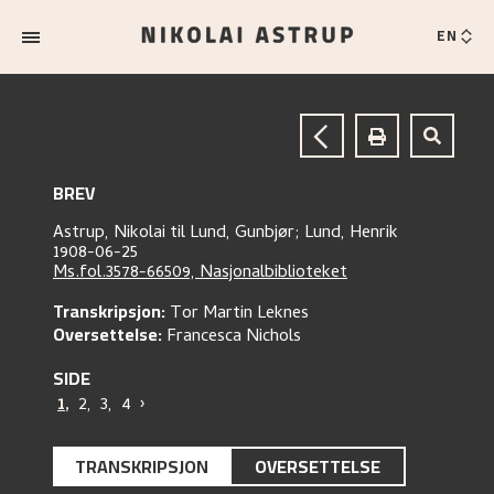
EN
BREV
Astrup, Nikolai
til
Lund, Gunbjør;
Lund, Henrik
1908-06-25
Ms.fol.3578-66509, Nasjonalbiblioteket
Transkripsjon:
Tor Martin Leknes
Oversettelse:
Francesca Nichols
SIDE
1
,
2
,
3
,
4
›
TRANSKRIPSJON
OVERSETTELSE