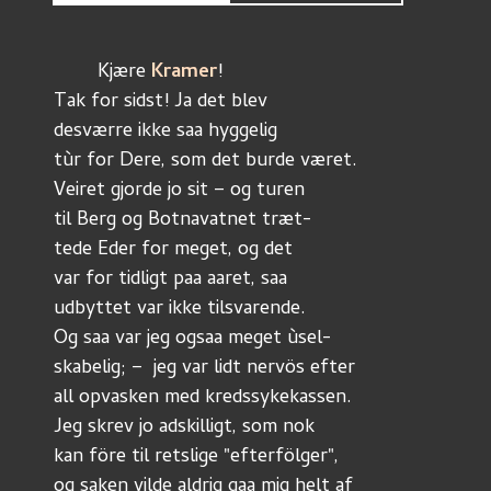
	Kjære 
Kramer
!
Tak for sidst! Ja det blev
desværre ikke saa hyggelig
tùr for Dere, som det burde været. 
Veiret gjorde jo sit – og turen
til Berg og Botnavatnet træt-
tede Eder for meget, og det
var for tidligt paa aaret, saa
udbyttet var ikke tilsvarende. 
Og saa var jeg ogsaa meget ùsel-
skabelig; –  jeg var lidt nervös efter
all opvasken med kredssykekassen. 
Jeg skrev jo adskilligt, som nok 
kan före til retslige "efterfölger",
og saken vilde aldrig gaa mig helt af