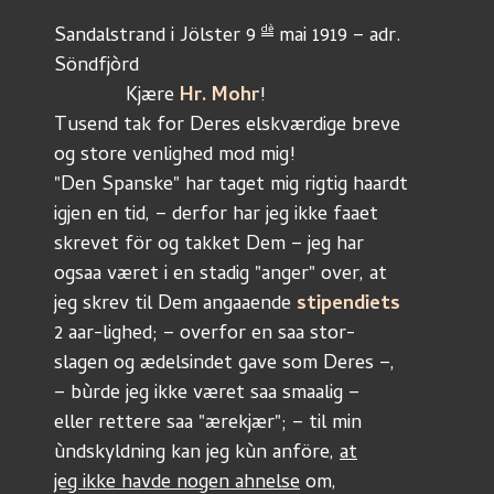
dè
Sandalstrand i Jölster 9 
 mai 1919 – adr. 
Söndfjòrd
	     Kjære 
Hr. Mohr
!
Tusend tak for Deres elskværdige breve
og store venlighed mod mig!
"Den Spanske" har taget mig rigtig haardt 
igjen en tid, – derfor har jeg ikke faaet
skrevet för og takket Dem – jeg har 
ogsaa været i en stadig "anger" over, at 
jeg skrev til Dem angaaende 
stipendiets
2 aar-lighed; – overfor en saa stor-
slagen og ædelsindet gave som Deres –,
– bùrde jeg ikke været saa smaalig – 
eller rettere saa "ærekjær"; – til min
ùndskyldning kan jeg kùn anföre, 
at
jeg ikke havde nogen ahnelse
 om,