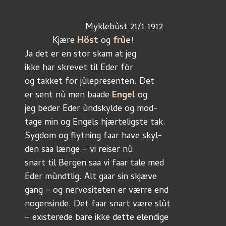
Myklebùst 21/1 1912
           Kjære 
Höst
 og 
frùe
!
Ja det er en stor skam at jeg 
ikke har skrevet til Eder för
og takket for jùlepresenten. Det
er sent nù men baade 
Engel
 og
jeg beder Eder ùndskylde og mod-
tage min og Engels hjærteligste tak.
Sygdom og flytning faar have skyl-
den saa længe – vi reiser nù
snart til Bergen saa vi faar tale med
Eder mùndtlig. Alt gaar sin skjæve 
gang – og nervösiteten er værre end
nogensinde. Det faar snart være slùt
– existerede bare ikke dette elendige