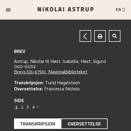
EN
BREV
Astrup, Nikolai
til
Høst, Isabella;
Høst, Sigurd
1910-01/02
Brevs.531-67501, Nasjonalbiblioteket
Transkripsjon:
Turid Hagelsteen
Oversettelse:
Francesca Nichols
SIDE
1
,
2
,
3
,
4
›
TRANSKRIPSJON
OVERSETTELSE