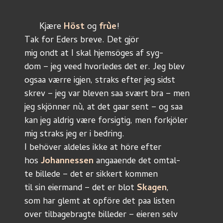
      Kjære 
Höst
 og 
frùe
!
Tak for Eders breve. Det gjör 
mig ondt at I skal hjemsöges af syg-
dom – jeg veed hvorledes det er. Jeg blev
ogsaa værre igjen, straks efter jeg sidst
skrev – jeg var bleven saa svært bra – men
jeg skjönner nù, at det gaar sent – og saa
kan jeg aldrig være forsigtig, men forkjöler
mig straks jeg er i bedring.
I behöver aldeles ikke at höre efter
hos 
Johannessen
 angaaende det omtal-
te billede – det er sikkert kommen
til sin eiermand – det er blot 
Skagen
,
som har glemt at opföre det paa listen
over tilbagebragte billeder – eieren selv