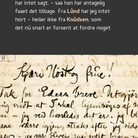
har intet sagt, – saa han har antagelig
faaet det tilbage. Fra 
Lùnd
 har jeg intet
hört – heller ikke fra 
Knùdsen
, som 
det nù snart er forsent at fordre noget