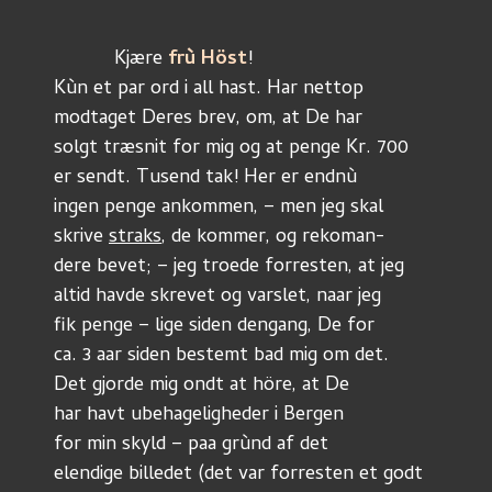
           Kjære 
frù Höst
!
Kùn et par ord i all hast. Har nettop 
modtaget Deres brev, om, at De har 
solgt træsnit for mig og at penge Kr. 700
er sendt. Tusend tak! Her er endnù
ingen penge ankommen, – men jeg skal 
skrive 
straks
, de kommer, og rekoman-
dere bevet; – jeg troede forresten, at jeg
altid havde skrevet og varslet, naar jeg 
fik penge – lige siden dengang, De for
ca. 3 aar siden bestemt bad mig om det.
Det gjorde mig ondt at höre, at De
har havt ubehageligheder i Bergen
for min skyld – paa grùnd af det
elendige billedet (det var forresten et godt