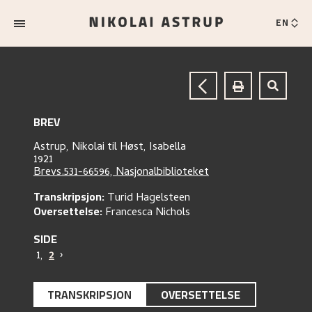
EN
BREV
Astrup, Nikolai
til
Høst, Isabella
1921
Brevs.531-66596, Nasjonalbiblioteket
Transkripsjon:
Turid Hagelsteen
Oversettelse:
Francesca Nichols
SIDE
1
,
2
›
TRANSKRIPSJON
OVERSETTELSE