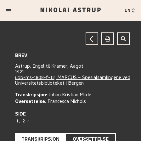
EN
BREV
Astrup, Engel
til
Kramer, Aagot
1921
ubb-ms-1808-f-12, MARCUS – Spesialsamlingene ved
Universitetsbiblioteket i Bergen
Transkripsjon:
Johan Kristian Milde
Oversettelse:
Francesca Nichols
SIDE
1
,
2
›
TRANSKRIPSJON
OVERSETTELSE