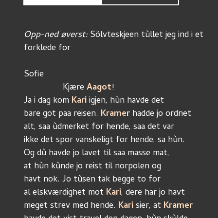
Opp-ned øverst:
 Sölvteskjeen tùllet jeg ind i et 
forklede for 
Sofie
		Kjære 
Aagot
!
Ja i dag kom 
Kari 
igjen, hùn havde det
bare got paa reisen. 
Kramer 
hadde jo ordnet 
alt, saa ùdmerket for hende, saa det var
ikke det spor vanskeligt for hende, sa hùn.
Og dù havde jo lavet til saa masse mat, 
at hùn kùnde jo reist til norpolen og 
havt nok. Jo tùsen tak begge to for 
al elskværdighet mot 
Kari
, dere har jo havt 
meget strev med hende. 
Kari 
sier, at 
Kramer