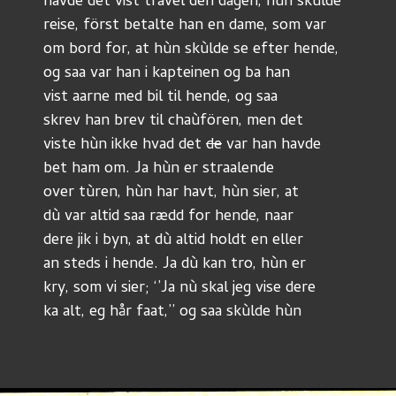
havde det vist travel den dagen, hùn skùlde 
reise, först betalte han en dame, som var 
om bord for, at hùn skùlde se efter hende, 
og saa var han i kapteinen og ba han 
vist aarne med bil til hende, og saa 
skrev han brev til chaùfören, men det 
viste hùn ikke hvad det 
de
 var han havde 
bet ham om. Ja hùn er straalende 
over tùren, hùn har havt, hùn sier, at 
dù var altid saa rædd for hende, naar 
dere jik i byn, at dù altid holdt en eller 
an steds i hende. Ja dù kan tro, hùn er 
kry, som vi sier; ‘’Ja nù skal jeg vise dere 
ka alt, eg hår faat,’’ og saa skùlde hùn