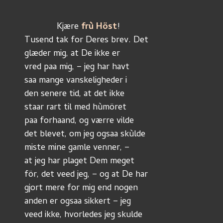
	     Kjære 
frù Höst
!
Tusend tak for Deres brev. Det
glæder mig, at De ikke er
vred paa mig, – jeg har havt
saa mange vanskeligheder i
den senere tid, at det ikke
staar rart til med hùmöret
paa forhaand, og værre vilde
det blevet, om jeg ogsaa skùlde
miste mine gamle venner, –
at jeg har plaget Dem meget
för, det veed jeg, – og at De har
gjort mere for mig end nogen
anden er ogsaa sikkert – jeg
veed ikke, hvorledes jeg skulde