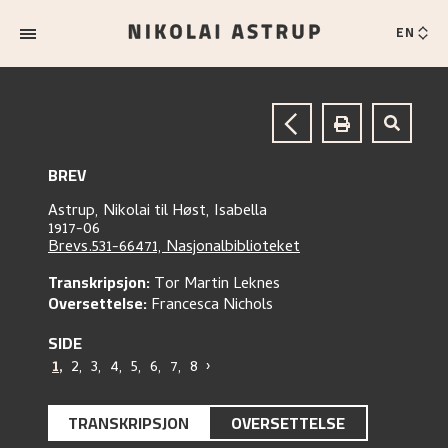
EN
BREV
Astrup, Nikolai
til
Høst, Isabella
1917-06
Brevs.531-66471, Nasjonalbiblioteket
Transkripsjon:
Tor Martin Leknes
Oversettelse:
Francesca Nichols
SIDE
1
,
2
,
3
,
4
,
5
,
6
,
7
,
8
›
TRANSKRIPSJON
OVERSETTELSE