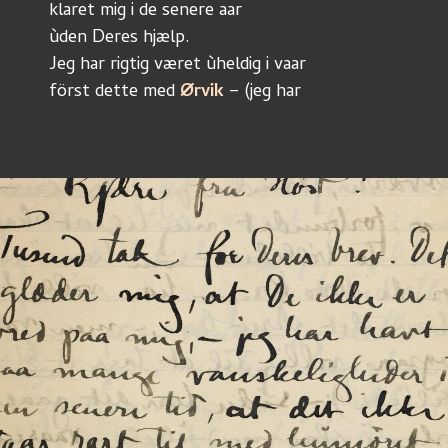
klaret mig i de senere aar
ùden Deres hjælp.
Jeg har rigtig været ùheldig i vaar
först dette med 
Ørvik
 – (jeg har