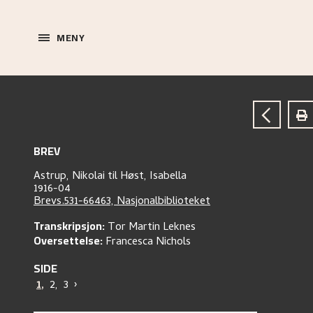
MENY
BREV
Astrup, Nikolai
til
Høst, Isabella
1916-04
Brevs.531-66463, Nasjonalbiblioteket
Transkripsjon:
Tor Martin Leknes
Oversettelse:
Francesca Nichols
SIDE
1
,
2
,
3
›