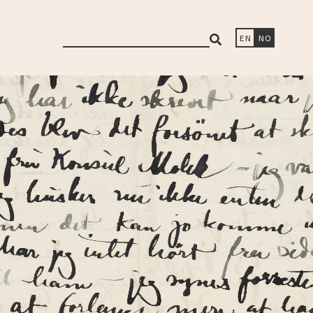
search
EN
NO