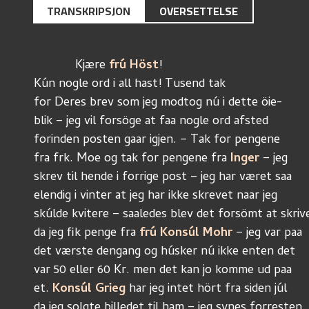
TRANSKRIPSJON
OVERSETTELSE
	    Kjære 
frú Höst
!
Kún nogle ord i all hast! Tusend tak
for Deres brev som jeg modtog nú i dette öie-
blik – jeg vil forsöge at faa nogle ord afsted
forinden posten gaar igjen. – Tak for pengene
fra frk. Moe og tak for pengene fra 
Inger
 – jeg
skrev til hende i forrige post – jeg har været saa
elendig i vinter at jeg har ikke skrevet naar jeg
skúlde kvitere – saaledes blev det forsömt at skriv
da jeg fik penge fra 
frú Konsúl Mohr
 – jeg var paa
det værste dengang og húsker nú ikke enten det
var 50 eller 60 Kr. men det kan jo komme ud paa
et. 
Konsúl Grieg
 har jeg intet hört fra siden júl
da jeg solgte billedet til ham – jeg synes forresten