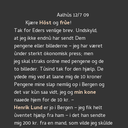
		              Aalhùs 12/7 09
	Kjære 
Höst
 og 
frùe
!
Tak for Eders venlige brev. Undskyld,
at jeg ikke endnù har sendt Dem
pengene eller billederne – jeg har været
ùnder sterkt ökonomisk press; men
jeg skal straks ordne med pengene og de
to billeder. Tùsind tak for den hjælp, De
ydede mig ved at laane mig de 10 kroner
Pengene mine slap nemlig op i Bergen og
det var kùn saa vidt, jeg og 
min kone
naaede hjem for de 10 kr. –
Henrik Lund
 er jo i Bergen – jeg fik helt
ùventet hjælp fra ham – i det han sendte
mig 200 kr. fra en mand, som vilde jeg skùlde