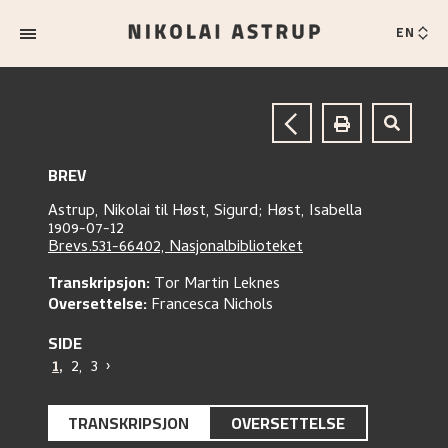
EN
BREV
Astrup, Nikolai
til
Høst, Sigurd;
Høst, Isabella
1909-07-12
Brevs.531-66402, Nasjonalbiblioteket
Transkripsjon:
Tor Martin Leknes
Oversettelse:
Francesca Nichols
SIDE
1
,
2
,
3
›
TRANSKRIPSJON
OVERSETTELSE