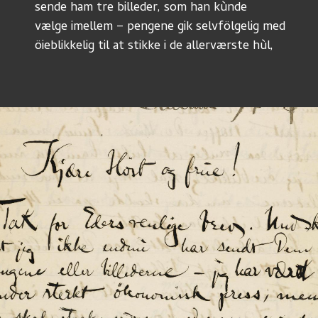
sende ham tre billeder, som han kùnde
vælge imellem – pengene gik selvfölgelig med
öieblikkelig til at stikke i de allerværste hùl,