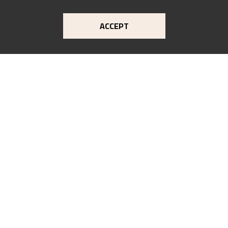
ACCEPT
MUSEET
Kode Kunstmuseer og komponisthjem
Vestre Strømkaien 7
NO-5008 Bergen
KONTAKT
astrup@kodebergen.no