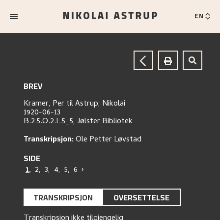
EN
BREV
Kramer, Per
til
Astrup, Nikolai
1920-06-13
B.2.5.O.2.L.5_5, Jølster Bibliotek
Transkripsjon:
Ole Petter Løvstad
SIDE
1
,
2
,
3
,
4
,
5
,
6
›
TRANSKRIPSJON
OVERSETTELSE
Transkripsjon ikke tilgjengelig