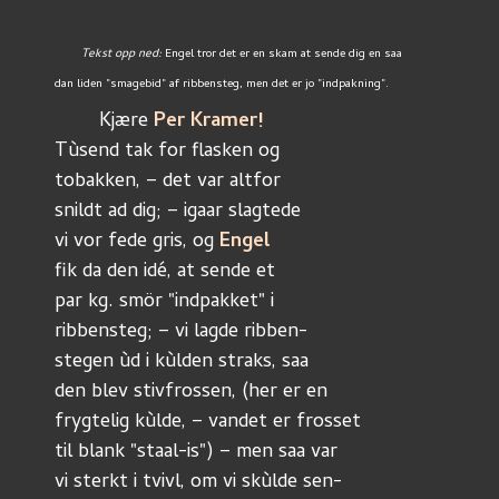
Tekst opp ned:
 Engel tror det er en skam at sende dig en saa
dan liden "smagebid" af ribbensteg, men det er jo "indpakning".
	Kjære 
Per Kramer!
Tùsend tak for flasken og 
tobakken, – det var altfor 
snildt ad dig; – igaar slagtede
vi vor fede gris, og 
Engel
fik da den idé, at sende et
par kg. smör "indpakket" i 
ribbensteg; – vi lagde ribben- 
stegen ùd i kùlden straks, saa
den blev stivfrossen, (her er en 
frygtelig kùlde, – vandet er frosset
til blank "staal-is") – men saa var
vi sterkt i tvivl, om vi skùlde sen-