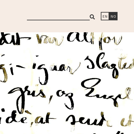
search
EN
NO