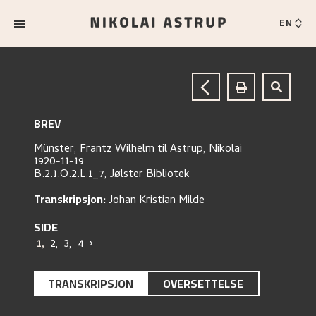
EN
BREV
Münster, Frantz Wilhelm
til
Astrup, Nikolai
1920-11-19
B.2.1.O.2.L.1_7, Jølster Bibliotek
Transkripsjon:
Johan Kristian Milde
SIDE
1
,
2
,
3
,
4
›
TRANSKRIPSJON
OVERSETTELSE