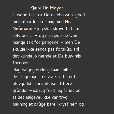
	      Kjære 
Hr. Meyer
Tusend tak for Deres elskværdighed 
med at ordne for mig med 
Hr. 
Neùmann
 – jeg skal skrive til ham
selv ogsaa; – og maa jeg sige Dem
mange tak for pengene, – men De 
skulde ikke sendt paa forskùd, thi
det kunde jo hænde at De blev mis-
fornöiet. 
Idag har jeg endelig faaet bille-
det tegninger o.s.v afsted – det
blev jo lidt forsinkelse af flere 
grùnder – særlig fordi jeg fandt ud
at det alligevel ikke var tryg
pakning at brùge bare "krysfiner" og