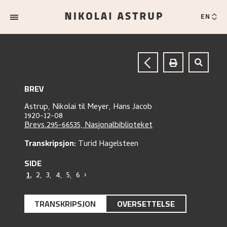
EN
BREV
Astrup, Nikolai
til
Meyer, Hans Jacob
1920-12-08
Brevs.295-66535, Nasjonalbiblioteket
Transkripsjon:
Turid Hagelsteen
SIDE
1
,
2
,
3
,
4
,
5
,
6
›
TRANSKRIPSJON
OVERSETTELSE