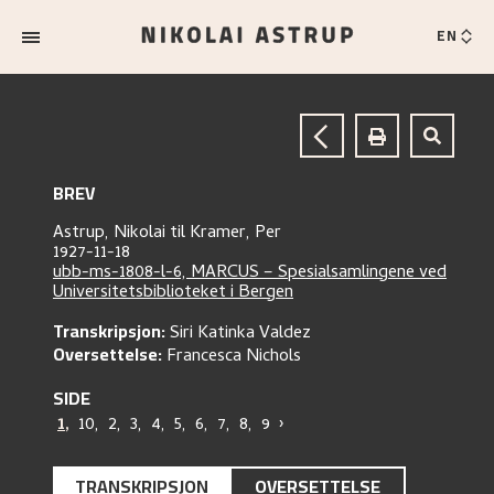
EN
BREV
Astrup, Nikolai
til
Kramer, Per
1927-11-18
ubb-ms-1808-l-6, MARCUS – Spesialsamlingene ved
Universitetsbiblioteket i Bergen
Transkripsjon:
Siri Katinka Valdez
Oversettelse:
Francesca Nichols
SIDE
1
,
10
,
2
,
3
,
4
,
5
,
6
,
7
,
8
,
9
›
TRANSKRIPSJON
OVERSETTELSE