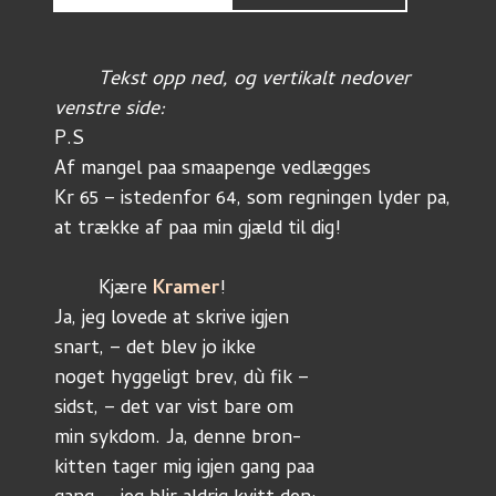
Tekst opp ned, og vertikalt nedover 
venstre side:
P.S 
Af mangel paa smaapenge vedlægges 
Kr 65 – istedenfor 64, som regningen lyder pa, 
at trække af paa min gjæld til dig!
	Kjære 
Kramer
!
Ja, jeg lovede at skrive igjen 
snart, – det blev jo ikke
noget hyggeligt brev, dù fik – 
sidst, – det var vist bare om 
min sykdom. Ja, denne bron-
kitten tager mig igjen gang paa 