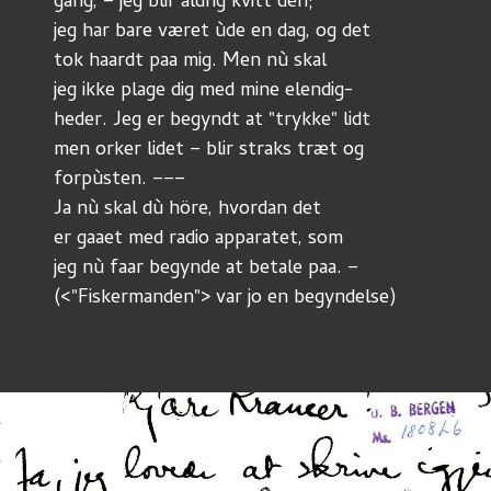
gang, – jeg blir aldrig kvitt den; 
jeg har bare været ùde en dag, og det 
tok haardt paa mig. Men nù skal 
jeg ikke plage dig med mine elendig-
heder. Jeg er begyndt at "trykke" lidt
men orker lidet – blir straks træt og
forpùsten. –––
Ja nù skal dù höre, hvordan det
er gaaet med radio apparatet, som 
jeg nù faar begynde at betale paa. – 
(<"Fiskermanden"> var jo en begyndelse)