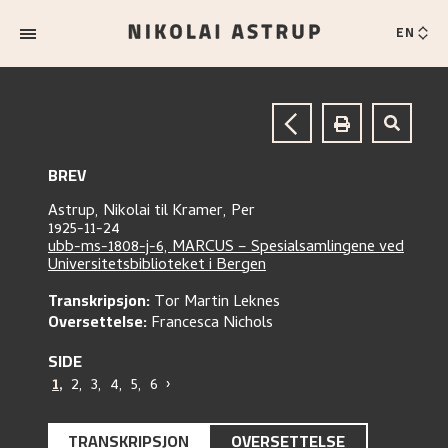
EN
BREV
Astrup, Nikolai
til
Kramer, Per
1925-11-24
ubb-ms-1808-j-6, MARCUS – Spesialsamlingene ved
Universitetsbiblioteket i Bergen
Transkripsjon:
Tor Martin Leknes
Oversettelse:
Francesca Nichols
SIDE
1
,
2
,
3
,
4
,
5
,
6
›
TRANSKRIPSJON
OVERSETTELSE