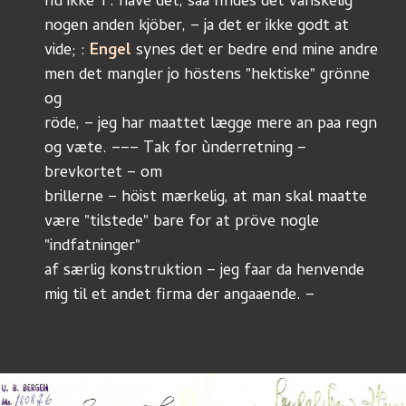
nù ikke T. have det, saa findes det vanskelig
nogen anden kjöber, – ja det er ikke godt at
vide; : 
Engel 
synes det er bedre end mine andre
men det mangler jo höstens "hektiske" grönne 
og
röde, – jeg har maattet lægge mere an paa regn
og væte. ––– Tak for ùnderretning – 
brevkortet – om 
brillerne – höist mærkelig, at man skal maatte
være "tilstede" bare for at pröve nogle 
"indfatninger"
af særlig konstruktion – jeg faar da henvende
mig til et andet firma der angaaende. –