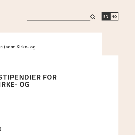
search
EN
NO
nn (adm: Kirke- og
STIPENDIER FOR
RKE- OG
)