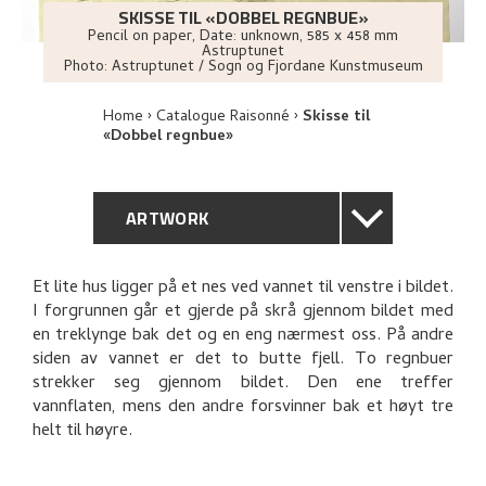
SKISSE TIL «DOBBEL REGNBUE»
Pencil on paper
,
Date: unknown
, 585 x 458 mm
Astruptunet
Photo:
Astruptunet / Sogn og Fjordane Kunstmuseum
Home
Catalogue Raisonné
Skisse til
«Dobbel regnbue»
ARTWORK
GENERAL DESCRIPTION
Et lite hus ligger på et nes ved vannet til venstre i bildet.
I forgrunnen går et gjerde på skrå gjennom bildet med
TECHNICAL DESCRIPTION
en treklynge bak det og en eng nærmest oss. På andre
siden av vannet er det to butte fjell. To regnbuer
PROVENANCE
strekker seg gjennom bildet. Den ene treffer
vannflaten, mens den andre forsvinner bak et høyt tre
helt til høyre.
RELATED ARTWORKS