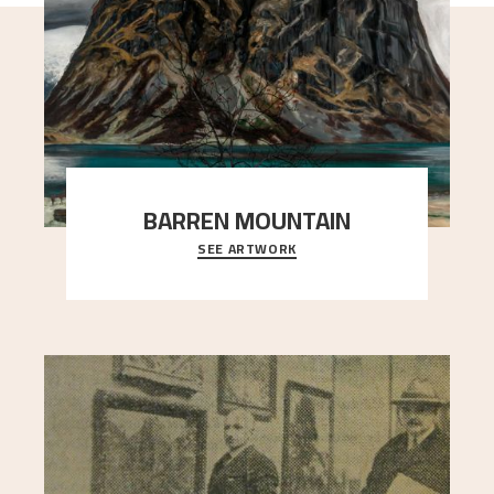
BARREN MOUNTAIN
SEE ARTWORK
A looming mountain dominates the picture plane
here, and stands in stark contrast to the slende
..."