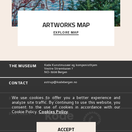
ARTWORKS MAP
EXPLORE MAP
Explore the locations and viewpoints in Astrup's
art.
THE MUSEUM
Kode Kunstmuseer og komponisthjem
Vestre Strømkaien 7
NO-5008 Bergen
CONTACT
astrup@kodebergen.no
FOLLOW US
We use cookies to offer you a better experience and
analyze site traffic. By continuing to use this website, you
consent to the use of cookies in accordance with our
Cookie Policy.
Cookies Policy
.
PARTNERS
ACCEPT