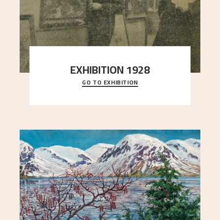
EXHIBITION 1928
GO TO EXHIBITION
When Astrup died in 1928, his friends Moritz Kaland
Simon Thorbjørnsen at the Art Society took
..."