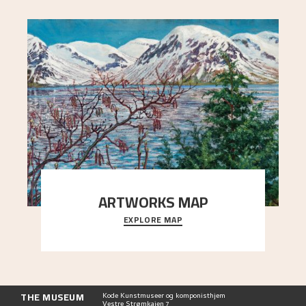
ARTWORKS MAP
EXPLORE MAP
Explore the locations and viewpoints in Astrup's
art.
THE MUSEUM
Kode Kunstmuseer og komponisthjem
Vestre Strømkaien 7