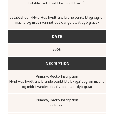
1
Established: Hvid Hus hvidt træ...
Ito, Fumiko,
Nikolai Astrup: studier av
japanske tresnitt / Nikolai Astrup's stud
of Japanese woodcuts
(Førde: [s.n.], 201
Established: «Hvid Hus hvidt træ brune punkt blagraagrön
72.
maane og midt i vannet det övrige blaat dyb graat»
DATE
1908
INSCRIPTION
Primary
, Recto
Inscription
Hvid Hus hvidt træ brunde punkt bly bkaga'raagrön maane
og midt i vandet det övrige blaat dyb graat
Primary
, Recto
Inscription
gulgraat