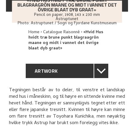
«HVID HUS HVIDT TRÆ BRUNE PUNKT
BLAGRAAGRÖN MAANE OG MIDT I VANNET DET
ÖVRIGE BLAAT DYB GRAAT»
Pencil on paper
,
1908
, 143 x 230 mm
Astruptunet
Photo:
Astruptunet / Sogn og Fjordane Kunstmuseum
Home
Catalogue Raisonné
«Hvid Hus
hvidt træ brune punkt blagraagrön
maane og midt i vannet det övrige
blaat dyb graat»
ARTWORK
GENERAL DESCRIPTION
Tegningen består av to deler, til venstre et landskap
med hus i måneskinn, og til høyre en sittende kvinne med
TECHNICAL DESCRIPTION
hevet hånd. Tegningen er sannsynligvis tegnet etter ett
eller flere japanske tresnitt. Kvinnen til høyre kan minne
PROVENANCE
om flere tresnitt av Toyohara Kunichika, men nøyaktig
hvilke trykk Astrup har brukt som forelegg vites ikke.
BIBLIOGRAPHY