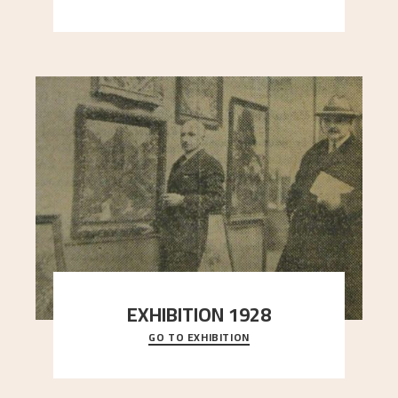
here, and stands in stark contrast to the slende
..."
EXHIBITION 1928
GO TO EXHIBITION
When Astrup died in 1928, his friends Moritz Kaland
Simon Thorbjørnsen at the Art Society took
..."