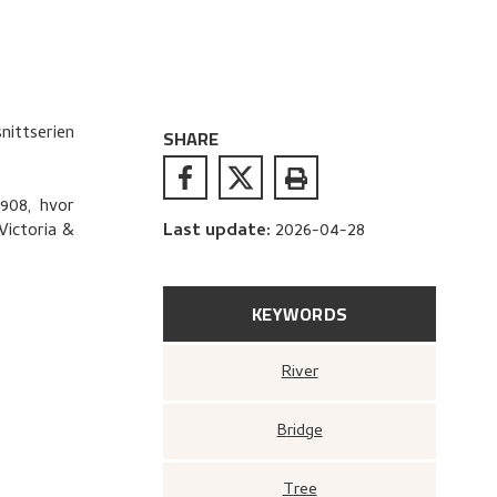
nittserien
SHARE
1908, hvor
Victoria &
Last update
:
2026-04-28
KEYWORDS
River
Bridge
Tree