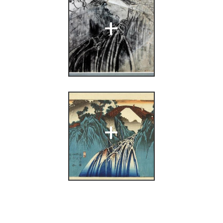
s.n.], 2011),
+
+