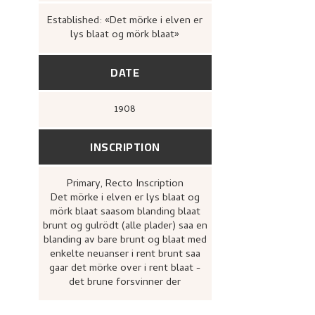
of Japanese woodcuts
(Førde: [
50.
Established: «Det mörke i elven er
lys blaat og mörk blaat»
DATE
1908
INSCRIPTION
Primary
, Recto
Inscription
Det mörke i elven er lys blaat og
mörk blaat saasom blanding blaat
brunt og gulrödt (alle plader) saa en
blanding av bare brunt og blaat med
enkelte neuanser i rent brunt saa
gaar det mörke over i rent blaat -
det brune forsvinner der