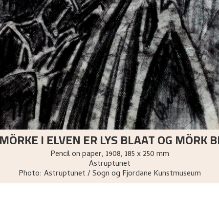
MÖRKE I ELVEN ER LYS BLAAT OG MÖRK 
Pencil on paper
,
1908
, 185 x 250 mm
Astruptunet
Photo:
Astruptunet / Sogn og Fjordane Kunstmuseum