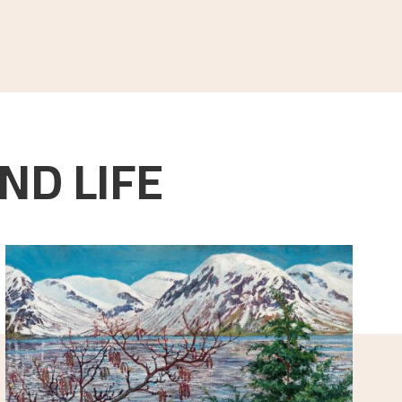
e:
[s.n.],
2011.
ND LIFE