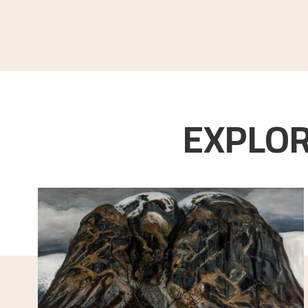
Ito, Fumiko
.
Nikolai Astrup: studier av japans
EXPLOR