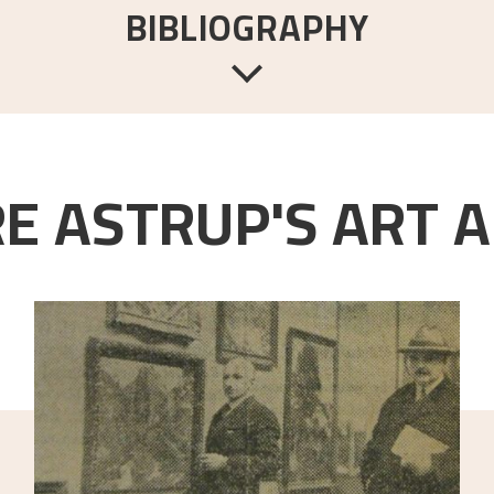
BIBLIOGRAPHY
ke tresnitt / Nikolai Astrup's studies of Japanese woodcuts
.
Førd
E ASTRUP'S ART A