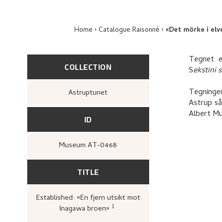
Home
Catalogue Raisonné
«Det mörke i elv
Tegnet e
COLLECTION
S
ekstini 
Tegningen
Astruptunet
Astrup så
Albert M
ID
Museum AT-0468
TITLE
Established: «En fjern utsikt mot
1
Inagawa broen»
Ito, Fumiko,
Nikolai Astrup: stu
japanske tresnitt / Nikolai Astr