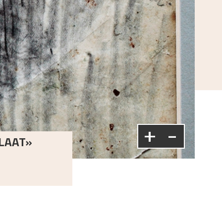
+
-
BLAAT»