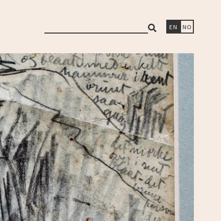
search
EN
NO