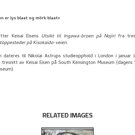
en er lys blaat og mörk blaat»
tter Keisai Eisens
Utsikt til Ingawa-broen på Nojiri
fra tres
stoppesteder på Kisokaido-veien.
 dateres til Nikolai Astrups studieopphold i London i januar 
 tresnitt av Keisai Eisen på South Kensington Museum (dagens 
useum).
RELATED IMAGES
dier av
up's studies