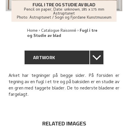
FUGL I TRE OG STUDIE AV BLAD
Pencil on paper
,
Date: unknown
, 185 x 175 mm
Astruptunet
Photo:
Astruptunet / Sogn og Fjordane Kunstmuseum
Home
Catalogue Raisonné
Fugl i tre
og Studie av blad
ARTWORK
GENERAL DESCRIPTION
Arket har tegninger på begge sider. På forsiden er
tegning av en fugl i et tre og på baksiden er en studie av
TECHNICAL DESCRIPTION
en gren med taggete blader. De to nederste bladene er
fargelagt.
PROVENANCE
EXPLORE
RELATED IMAGES