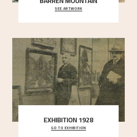
BARREN MOUNTAIN
SEE ARTWORK
A looming mountain dominates the picture plane
here, and stands in stark contrast to the slende
..."
EXHIBITION 1928
GO TO EXHIBITION
When Astrup died in 1928, his friends Moritz Kaland
Simon Thorbjørnsen at the Art Society took
..."