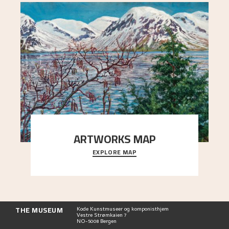
ARTWORKS MAP
EXPLORE MAP
Explore the locations and viewpoints in Astrup's
art.
THE MUSEUM
Kode Kunstmuseer og komponisthjem
Vestre Strømkaien 7
NO-5008 Bergen