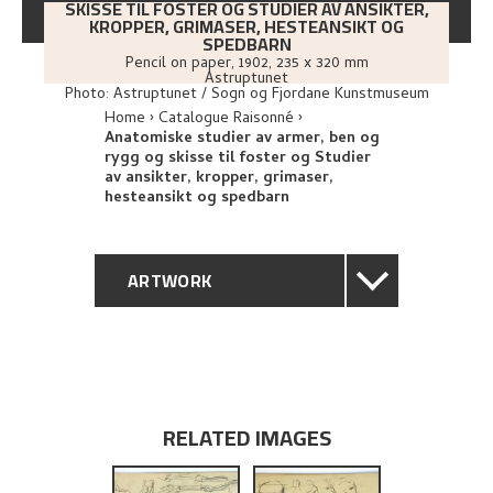
SKISSE TIL FOSTER OG STUDIER AV ANSIKTER,
KROPPER, GRIMASER, HESTEANSIKT OG
SPEDBARN
Pencil on paper
,
1902
, 235 x 320 mm
Astruptunet
Photo:
Astruptunet / Sogn og Fjordane Kunstmuseum
Home
Catalogue Raisonné
Anatomiske studier av armer, ben og
rygg og skisse til foster og Studier
av ansikter, kropper, grimaser,
hesteansikt og spedbarn
ARTWORK
GENERAL DESCRIPTION
TECHNICAL DESCRIPTION
RELATED IMAGES
PROVENANCE