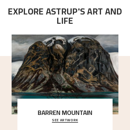
EXPLORE ASTRUP'S ART AND
LIFE
BARREN MOUNTAIN
SEE ARTWORK
A looming mountain dominates the picture plane
here, and stands in stark contrast to the slende
..."