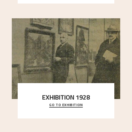
EXHIBITION 1928
GO TO EXHIBITION
When Astrup died in 1928, his friends Moritz Kaland
Simon Thorbjørnsen at the Art Society took
..."