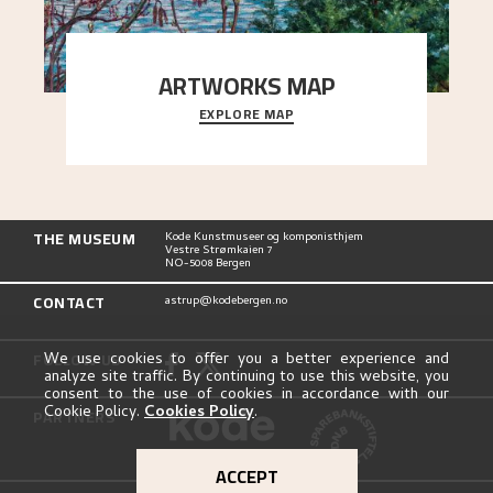
ARTWORKS MAP
EXPLORE MAP
Explore the locations and viewpoints in Astrup's
art.
THE MUSEUM
Kode Kunstmuseer og komponisthjem
Vestre Strømkaien 7
NO-5008 Bergen
CONTACT
astrup@kodebergen.no
FOLLOW US
We use cookies to offer you a better experience and
analyze site traffic. By continuing to use this website, you
consent to the use of cookies in accordance with our
Cookie Policy.
Cookies Policy
.
PARTNERS
ACCEPT