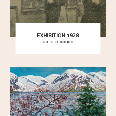
EXHIBITION 1928
GO TO EXHIBITION
When Astrup died in 1928, his friends Moritz Kaland
Simon Thorbjørnsen at the Art Society took
..."