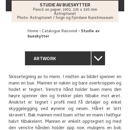
STUDIE AV BUESKYTTER
Pencil on paper
,
1902
, 235 x 320 mm
Astruptunet
Photo:
Astruptunet / Sogn og Fjordane Kunstmuseum
Home
Catalogue Raisonné
Studie av
bueskytter
ARTWORK
GENERAL DESCRIPTION
Skissetegning av to menn. I midten av bildet spenner en
mann en bue. Mannen er naken og bare overkroppen og
TECHNICAL DESCRIPTION
hodet er tegnet. Venstre hånd holder buen mens den
høyre spenner den og trekker pilen tilbake mot øret.
PROVENANCE
Ansiktet er tegnet i profil med få detaljer og enkel
skyggelegging ved øynene og nesen. Håret er lett
skravert. Bak mannen med buen sitter en mann i helfigur
EXPLORE
halvt tilbakelent. Mannen er enkelt opptegnet og med
den venstre hånden holder opp noe, muligens en bok