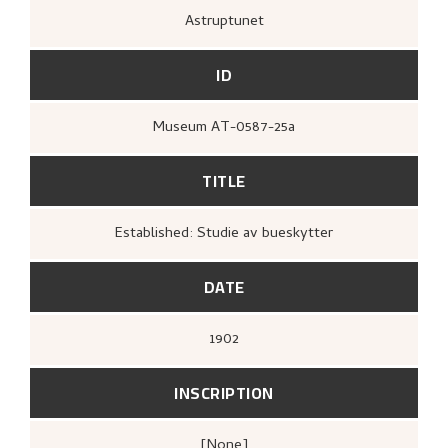
Astruptunet
ID
Museum AT-0587-25a
TITLE
Established: Studie av bueskytter
DATE
1902
INSCRIPTION
[none]