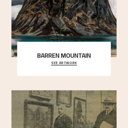
BARREN MOUNTAIN
SEE ARTWORK
A looming mountain dominates the picture plane
here, and stands in stark contrast to the slende
..."