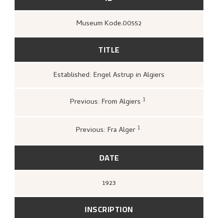
Museum Kode.00552
TITLE
Established: Engel Astrup in Algiers
1
Previous: From Algiers
Loge, Øystein,
Gartneren under regnbuen.
Hjemstavnskunstneren Nikolai Astrup
(Oslo: Grøndahl Dreyer / De Norske
1
Previous: Fra Alger
Bokklubbene, 1993 [1986]),
260.
Loge, Øystein,
Nikolai Astrup. Elskaren
under trekrona
(Oslo: Det Norske
Samlaget, 2005),
257.
DATE
1923
INSCRIPTION