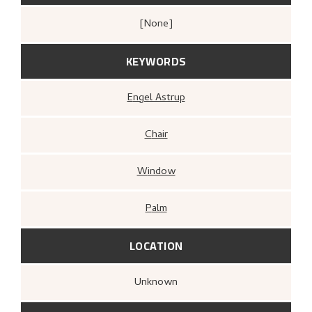
[none]
KEYWORDS
Engel Astrup
Chair
Window
Palm
LOCATION
Unknown