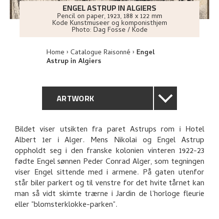
ENGEL ASTRUP IN ALGIERS
Pencil on paper
,
1923
, 188 x 122 mm
Kode Kunstmuseer og komponisthjem
Photo:
Dag Fosse / Kode
Home
Catalogue Raisonné
Engel
Astrup in Algiers
ARTWORK
GENERAL DESCRIPTION
Bildet viser utsikten fra paret Astrups rom i Hotel
Albert 1er i Alger. Mens Nikolai og Engel Astrup
TECHNICAL DESCRIPTION
oppholdt seg i den franske kolonien vinteren 1922-23
fødte Engel sønnen Peder Conrad Alger, som tegningen
PROVENANCE
viser Engel sittende med i armene. På gaten utenfor
står biler parkert og til venstre for det hvite tårnet kan
man så vidt skimte trærne i Jardin de l’horloge fleurie
EXHIBITION HISTORY
eller "blomsterklokke-parken".