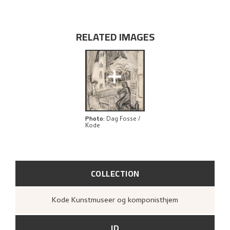
BIBLIOGRAPHY
RELATED ARTWORKS
RELATED IMAGES
EXPLORE
+
Photo
:
Dag Fosse /
Kode
COLLECTION
Kode Kunstmuseer og komponisthjem
ID