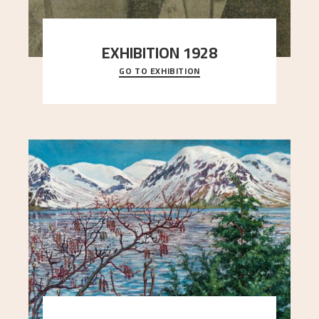
EXHIBITION 1928
GO TO EXHIBITION
When Astrup died in 1928, his friends Moritz Kaland
Simon Thorbjørnsen at the Art Society took
..."