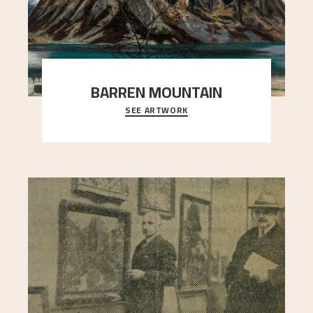
BARREN MOUNTAIN
SEE ARTWORK
A looming mountain dominates the picture plane
here, and stands in stark contrast to the slende
..."