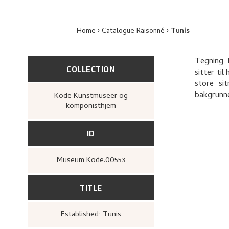
Home
Catalogue Raisonné
Tunis
Tegning 
COLLECTION
sitter ti
store sit
bakgrunn
Kode Kunstmuseer og
komponisthjem
ID
Museum Kode.00553
TITLE
Established: Tunis