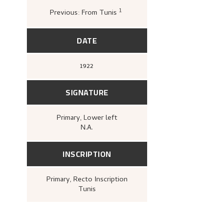
1
Previous: From Tunis
Bergens Kunstforening,
Niko
1880–1928. Maleri, tegning, g
A/S John Griegs Boktrykkeri
kunstforening, 1980),
[upag]
DATE
1922
SIGNATURE
Primary
, Lower left
N.A.
INSCRIPTION
Primary
, Recto
Inscription
Tunis