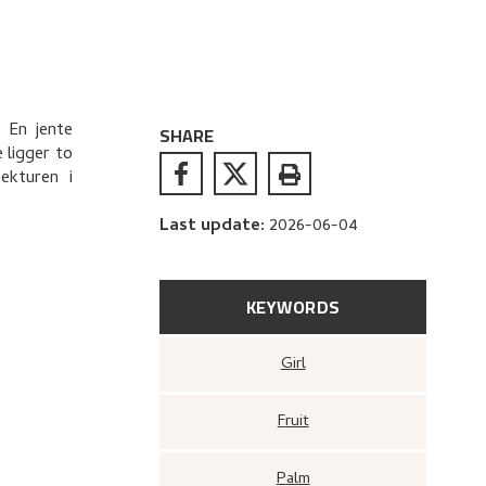
 En jente
SHARE
 ligger to
tekturen i
Last update
:
2026-06-04
KEYWORDS
Girl
Fruit
Palm