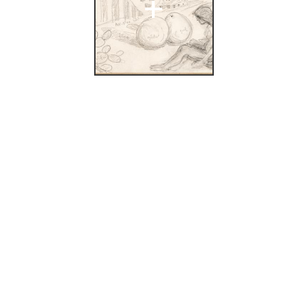
+
lai Astrup
rafikk
(Bergen:
, Bergens
.