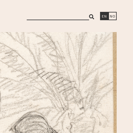
search
EN
NO