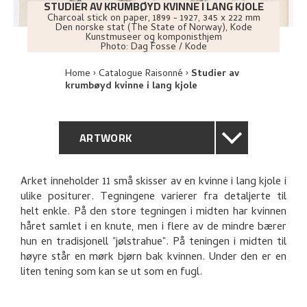
STUDIER AV KRUMBØYD KVINNE I LANG KJOLE
Charcoal stick on paper
,
1899 - 1927
, 345 x 222 mm
Den norske stat (The State of Norway), Kode
Kunstmuseer og komponisthjem
Photo:
Dag Fosse / Kode
Home
Catalogue Raisonné
Studier av
krumbøyd kvinne i lang kjole
ARTWORK
GENERAL DESCRIPTION
Arket inneholder 11 små skisser av en kvinne i lang kjole i
ulike positurer. Tegningene varierer fra detaljerte til
TECHNICAL DESCRIPTION
helt enkle. På den store tegningen i midten har kvinnen
håret samlet i en knute, men i flere av de mindre bærer
PROVENANCE
hun en tradisjonell "jølstrahue". På teningen i midten til
høyre står en mørk bjørn bak kvinnen. Under den er en
liten tening som kan se ut som en fugl.
EXPLORE