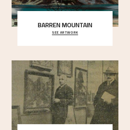
BARREN MOUNTAIN
SEE ARTWORK
A looming mountain dominates the picture plane
here, and stands in stark contrast to the slende
..."