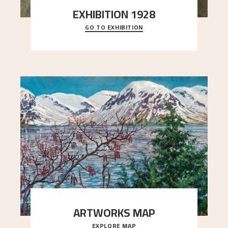
EXHIBITION 1928
GO TO EXHIBITION
When Astrup died in 1928, his friends Moritz Kaland
Simon Thorbjørnsen at the Art Society took
..."
ARTWORKS MAP
EXPLORE MAP
Explore the locations and viewpoints in Astrup's