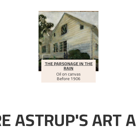
THE PARSONAGE IN THE
RAIN
Oil on canvas
Before
1906
E ASTRUP'S ART A