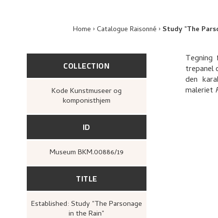
Home
Catalogue Raisonné
Study "The Parso
Tegning 
COLLECTION
trepanel 
den kara
maleriet
Kode Kunstmuseer og
komponisthjem
ID
Museum BKM.00886/19
TITLE
Established: Study "The Parsonage
in the Rain"