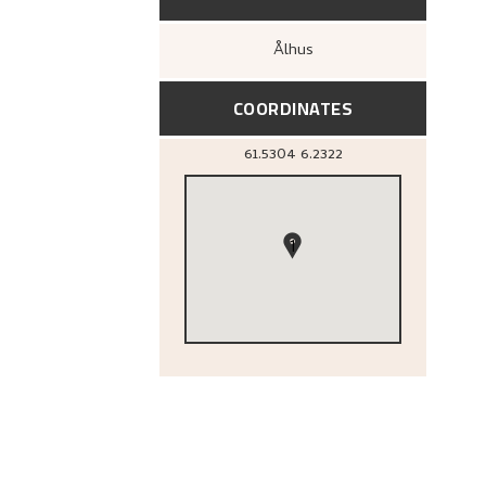
Ålhus
COORDINATES
61.5304
6.2322
1