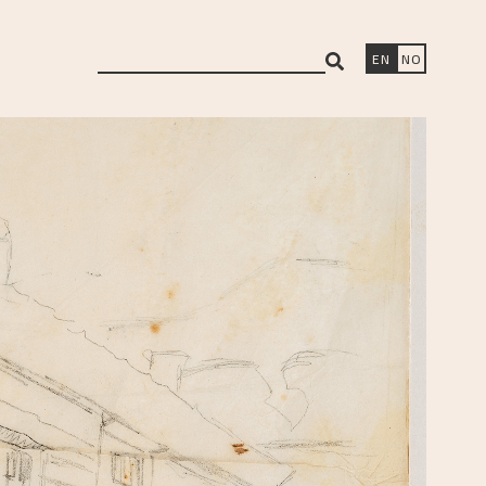
search
EN
NO