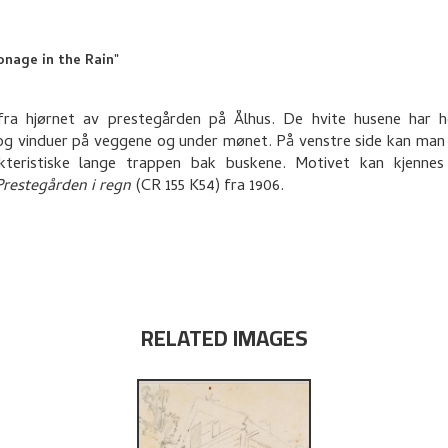
nage in the Rain"
fra hjørnet av prestegården på Ålhus. De hvite husene har ho
og vinduer på veggene og under mønet. På venstre side kan man 
kteristiske lange trappen bak buskene. Motivet kan kjennes 
Prestegården i regn
(CR 155 K54) fra 1906.
RELATED IMAGES