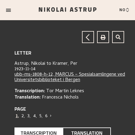
NO
LETTER
Astrup, Nikolai
to
Kramer, Per
1923-11-14
ubb-ms-1808-h-12, MARCUS – Spesialsamlingene ved
Universitetsbiblioteket i Bergen
Transcription:
Tor Martin Leknes
Translation:
Francesca Nichols
PAGE
1
,
2
,
3
,
4
,
5
,
6
›
TRANSCRIPTION
TRANSLATION