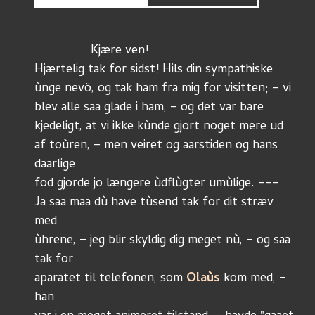
	        Kjære ven! 
Hjærtelig tak for sidst! Hils din sympathiske
ùnge nevö, og tak ham fra mig for visitten; – vi
blev alle saa glade i ham, – og det var bare
kjedeligt, at vi ikke kùnde gjort noget mere ud
af toùren, – men veiret og aarstiden og hans 
daarlige
fod gjorde jo længere ùdflùgter umùlige. –––
Ja saa maa dù have tùsend tak for dit stræv 
med
ùhrene, – jeg blir skyldig dig meget nù, – og saa 
tak for
aparatet til telefonen, som 
Olaùs 
kom med, – 
han