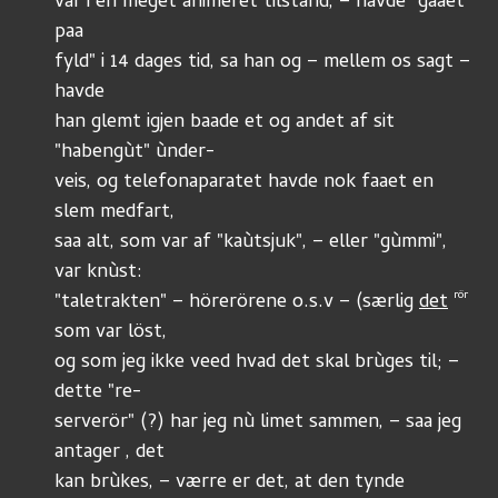
var i en meget animeret tilstand, – havde "gaaet 
paa
fyld" i 14 dages tid, sa han og – mellem os sagt – 
havde
han glemt igjen baade et og andet af sit 
"habengùt" ùnder-
veis, og telefonaparatet havde nok faaet en 
slem medfart,
saa alt, som var af "kaùtsjuk", – eller "gùmmi", 
var knùst:
rör 
"taletrakten" – hörerörene o.s.v – (særlig 
det
som var löst, 
og som jeg ikke veed hvad det skal brùges til; – 
dette "re-
serverör" (?) har jeg nù limet sammen, – saa jeg 
antager , det
kan brùkes, – værre er det, at den tynde 