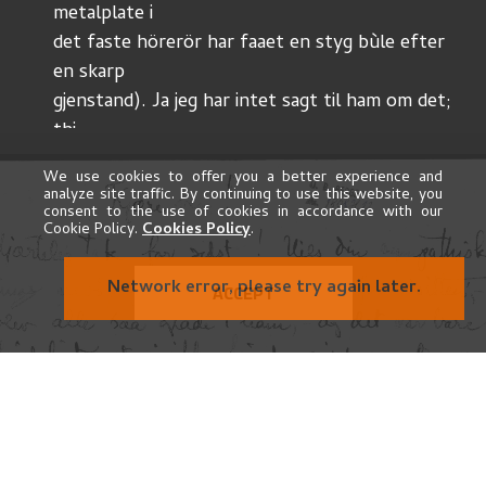
metalplate i 
det faste hörerör har faaet en styg bùle efter 
en skarp
gjenstand). Ja jeg har intet sagt til ham om det; 
thi
han kùnde jo ikke saa godt hjælpe for det i den 
We use cookies to offer you a better experience and
tilstand,
analyze site traffic. By continuing to use this website, you
consent to the use of cookies in accordance with our
Cookie Policy.
Cookies Policy
.
Network error, please try again later.
ACCEPT