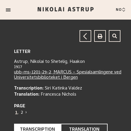
NO
LETTER
Astrup, Nikolai
to
Shetelig, Haakon
1917
ubb-ms-1201-29-2, MARCUS – Spesialsamlingene ved
Universitetsbiblioteket i Bergen
Transcription:
Siri Katinka Valdez
Translation:
Francesca Nichols
PAGE
1
,
2
›
TRANSCRIPTION
TRANSLATION