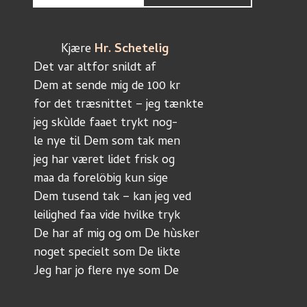
	Kjære 
Hr. Schetelig
Det var altfor snildt af
Dem at sende mig de 100 kr
for det træsnittet – jeg tænkte 
jeg skùlde faaet trykt nog-
le nye til Dem som tak men 
jeg har været lidet frisk og
maa da forelöbig kun sige
Dem tusend tak – kan jeg ved
leilighed faa vide hvilke tryk
De har af mig og om De hùsker
noget specielt som De likte 
Jeg har jo flere nye som De