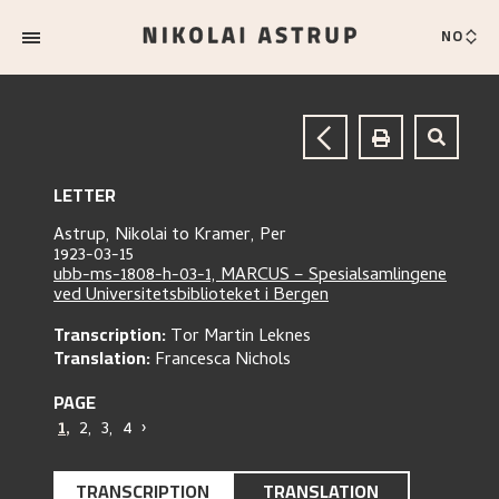
NO
LETTER
Astrup, Nikolai
to
Kramer, Per
1923-03-15
ubb-ms-1808-h-03-1, MARCUS – Spesialsamlingene
ved Universitetsbiblioteket i Bergen
Transcription:
Tor Martin Leknes
Translation:
Francesca Nichols
PAGE
1
,
2
,
3
,
4
›
TRANSCRIPTION
TRANSLATION