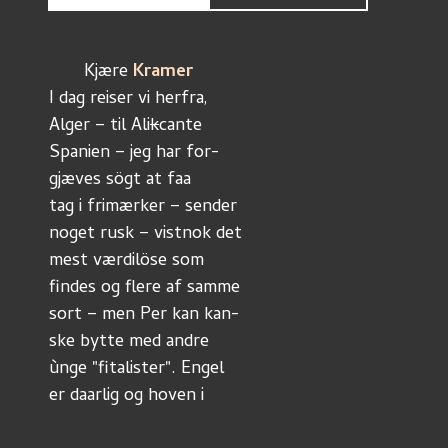
       Kjære 
Kramer
I dag reiser vi herfra, 
Alger – til Ali
k
cante
Spanien – jeg har for-
gjæves sögt at faa
tag i frimærker – sender
noget rusk – vistnok det
mest værdilöse som
findes og flere af samme
sort – men Per kan kan-
ske bytte med andre
ùnge "fitalister". Engel 
er daarlig og hoven i