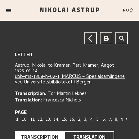
NO
LETTER
Astrup, Nikolai
to
Kramer, Per;
Kramer, Aagot
1923-01-14
ubb-ms-1808-h-02-1, MARCUS – Spesialsamlingene
ved Universitetsbiblioteket i Bergen
Transcription:
Tor Martin Leknes
Translation:
Francesca Nichols
PAGE
1
,
10
,
11
,
12
,
13
,
14
,
15
,
16
,
2
,
3
,
4
,
5
,
6
,
7
,
8
,
9
›
TRANSCRIPTION
TRANSLATION