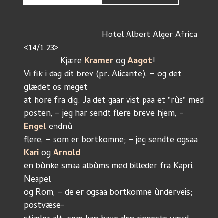
				Hotel Albert Alger Africa 
<14/1 23>
	       Kjære 
Kramer 
og 
Aagot
!
Vi fik i dag dit brev (pr. Alicante), – og det 
glædet os meget
at höre fra dig. Ja det gaar vist paa et "rùs" med
posten, – jeg har sendt flere breve hjem, – 
Engel 
endnù
flere, – 
som er bortkomne
; – jeg sendte ogsaa 
Kari 
og 
Arnold
en bùnke smaa albùms med billeder fra Kapri, 
Neapel
og Rom, – de er ogsaa bortkomne ùnderveis; 
postvæse-