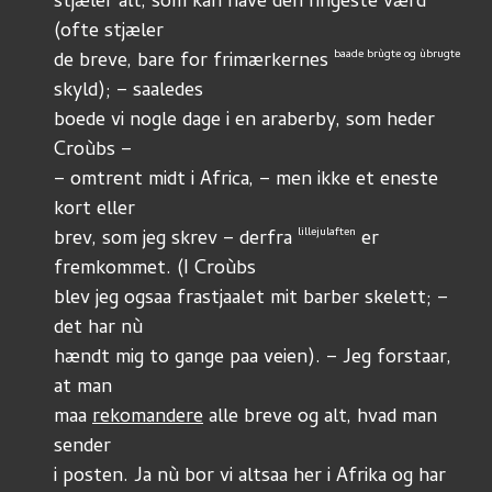
stjæler alt, som kan have den ringeste værd 
(ofte stjæler
baade brùgte og ùbrugte
de breve, bare for frimærkernes 
skyld); – saaledes
boede vi nogle dage i en araberby, som heder 
Croùbs –
– omtrent midt i Africa, – men ikke et eneste 
kort eller
lillejulaften
brev, som jeg skrev – derfra 
 er 
fremkommet. (I Croùbs
blev jeg ogsaa frastjaalet mit barber skelett; – 
det har nù
hændt mig to gange paa veien). – Jeg forstaar, 
at man
maa 
rekomandere
 alle breve og alt, hvad man 
sender
i posten. Ja nù bor vi altsaa her i Afrika og har