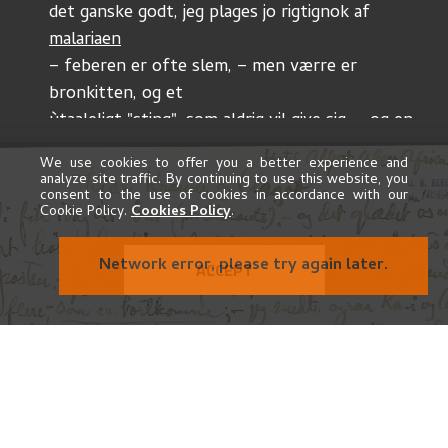
det ganske godt, jeg plages jo rigtignok af 
malariaen
– feberen er ofte slem, – men værre er 
bronkitten, og et
ùtaaleligt "sting", som aldrig vil give sig, – og en 
hoste, som
We use cookies to offer you a better experience and
jeg aldrig har havt maken til, – den helves 
analyze site traffic. By continuing to use this website, you
consent to the use of cookies in accordance with our
toùren til
Cookie Policy.
Cookies Policy
.
Hvalöerne bragte mig en slem forkjölelse, som 
jeg vist
ACCEPT
aldrig blir fri; – 
ogsaa
 dertil kom de hundredevis 
af
Tekst vertikalt til venstre:
 Hils 
konsùl Mohr
 eller 
frùen 
om dù træffer dem – 
jeg tror ikke det nytter at skrive 
i
om 
Engels 
reisepenge – de var nok 
beregnede i 
kjöbet af billederne