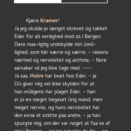
	Kjære 
Kramer
!
Ja jeg skulde jo længst skrevet og takket
Eder for all venlighed mod os i Bergen.  
Dere maa rigtig undskylde min ùmù-
lighed, som blir værre og værre; – reisens
nærhed og nervösitet og asthma; – flere
aarsaker vil jeg ikke tage med. –––
Ja saa, 
Holm 
har boet hos Eder, – ja
Dù giver mig vel ikke skylden for at 
han mùligens har plaget Eder, – han 
er jo en meget begavet ùng mand, men 
meget nervös, og hans nervösitet har
den evne at smitte paa andre; – ja han 
spurgte mig, om der var noget at faa se af