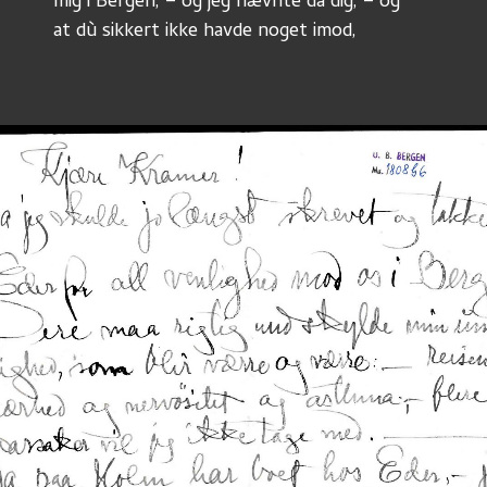
mig i Bergen, – og jeg nævnte da dig, – og
at dù sikkert ikke havde noget imod, 