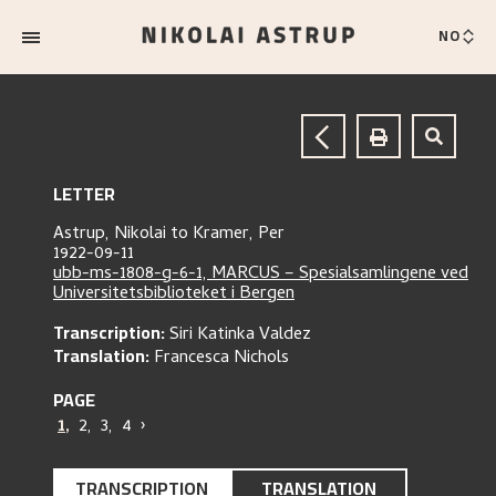
NO
LETTER
Astrup, Nikolai
to
Kramer, Per
1922-09-11
ubb-ms-1808-g-6-1, MARCUS – Spesialsamlingene ved
Universitetsbiblioteket i Bergen
Transcription:
Siri Katinka Valdez
Translation:
Francesca Nichols
PAGE
1
,
2
,
3
,
4
›
TRANSCRIPTION
TRANSLATION