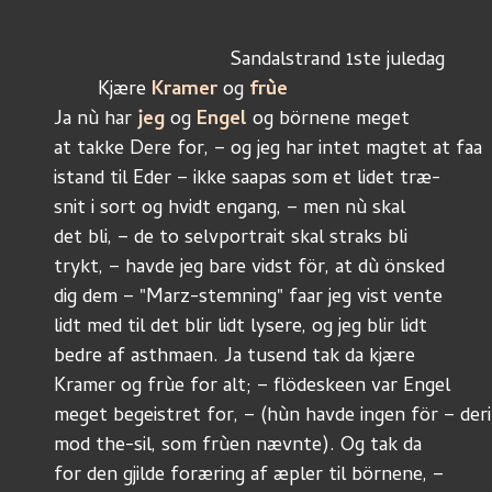
				Sandalstrand 1ste juledag
	Kjære 
Kramer 
og 
frùe
Ja nù har 
jeg 
og 
Engel 
og börnene meget 
at takke Dere for, – og jeg har intet magtet at faa
istand til Eder – ikke saapas som et lidet træ-
snit i sort og hvidt engang, – men nù skal
det bli, – de to selvportrait skal straks bli
trykt, – havde jeg bare vidst för, at dù önsked
dig dem – "Marz-stemning" faar jeg vist vente
lidt med til det blir lidt lysere, og jeg blir lidt
bedre af asthmaen. Ja tusend tak da kjære
Kramer og frùe for alt; – flödeskeen var Engel
meget begeistret for, – (hùn havde ingen för – deri
mod the-sil, som frùen nævnte). Og tak da
for den gjilde foræring af æpler til börnene, –