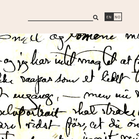
search
EN
NO