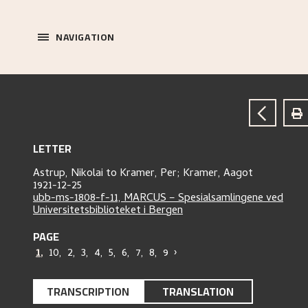
NAVIGATION
LETTER
Astrup, Nikolai
to
Kramer, Per;
Kramer, Aagot
1921-12-25
ubb-ms-1808-f-11, MARCUS – Spesialsamlingene ved
Universitetsbiblioteket i Bergen
PAGE
1
,
10
,
2
,
3
,
4
,
5
,
6
,
7
,
8
,
9
›
TRANSCRIPTION
TRANSLATION