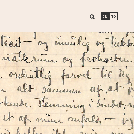
search
EN
NO