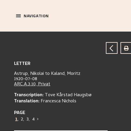
NAVIGATION
LETTER
Astrup, Nikolai
to
Kaland, Moritz
1920-07-08
ARC.A.3.10, Privat
Transcription:
Tove Kårstad Haugsbø
Translation:
Francesca Nichols
PAGE
1
,
2
,
3
,
4
›