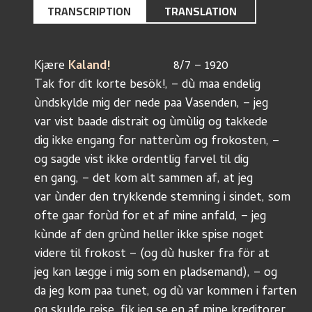
TRANSCRIPTION
TRANSLATION
Kjære
 Kaland! 
			8/7 – 1920
Tak for dit korte besök!, – dù maa endelig
ùndskylde mig der nede paa Vasenden, – jeg
var vist baade distrait og ùmùlig og takkede
dig ikke engang for natterùm og frokosten, – 
og sagde vist ikke ordentlig farvel til dig
en gang, – det kom alt sammen af, at jeg
var ùnder den trykkende stemning i sindet, som
ofte gaar forùd for et af mine anfald, – jeg
kùnde af den grùnd heller ikke spise noget
videre til frokost – (og dù husker fra för at
jeg kan lægge i mig som en pladsemand), – og 
da jeg kom paa tunet, og dù var kommen i farten 
og skulde reise, fik jeg se en af mine kreditorer, 