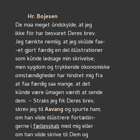
Hr. Bojesen
De maa meget ùndskylde, at jeg
ikke för har besvaret Deres brev. 
Jeg tænkte nemlig, at jeg skùlde faa-
-et gjort færdig en del illùstrationer
som kùnde ledsage min skrivelse;
men sygdom og trykkende ökonomiske
omstændigheder har hindret mig fra 
at faa færdig saa mange, at det
kùnde være ùmagen værdt at sende
dem. – Straks jeg fik Deres brev,
skrev jeg til 
Aavang
 og spurte ham,
om han vilde illùstrere fortællin-
gerne i 
fællesskab
 med mig eller
om han vilde skrive til Dem og 