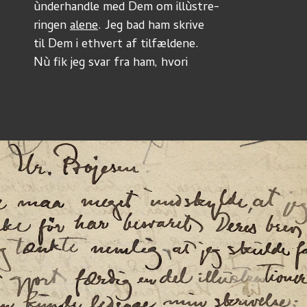
ùnderhandle med Dem om illùstre-
ringen 
alene
. Jeg bad ham skrive
til Dem i ethvert af tilfældene.
Nù fik jeg svar fra ham, hvori