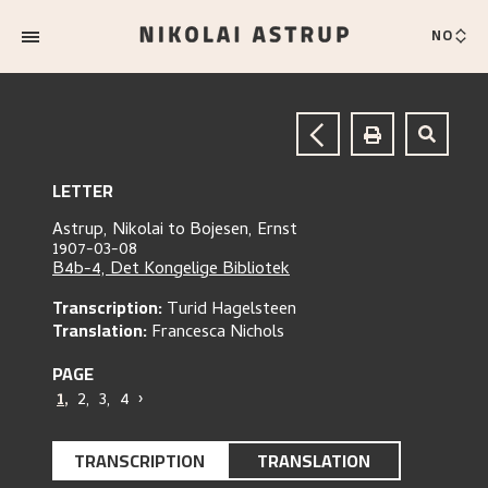
NO
LETTER
Astrup, Nikolai
to
Bojesen, Ernst
1907-03-08
B4b-4, Det Kongelige Bibliotek
Transcription:
Turid Hagelsteen
Translation:
Francesca Nichols
PAGE
1
,
2
,
3
,
4
›
TRANSCRIPTION
TRANSLATION