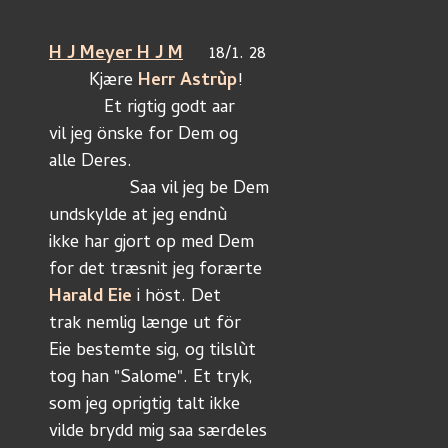
H J Meyer H J M
	18/1. 28
	Kjære 
Herr Astrùp
!
	   Et rigtig godt aar
vil jeg önske for Dem og
alle Deres.
	        Saa vil jeg be Dem
undskylde at jeg endnù
ikke har gjort op med Dem
for det træsnit jeg forærte
Harald Eie
 i höst. Det
trak nemlig længe ut för
Eie bestemte sig, og tilslùt
tog han "Salome". Et tryk,
som jeg oprigtig talt ikke
vilde brydd mig saa særdeles