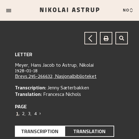
NO
LETTER
Meyer, Hans Jacob
to
Astrup, Nikolai
1928-01-18
Brevs.295-266632, Nasjonalbiblioteket
Transcription:
Jenny Sæterbakken
Translation:
Francesca Nichols
PAGE
1
,
2
,
3
,
4
›
TRANSCRIPTION
TRANSLATION