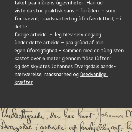
taket paa mùrens ùgjevnheter. Han ud-
viste da stor praktisk sans – forùden, – som
för nævnt,: raadsnarhed og ùforfærdethed, – i 
dette
farlige arbeide. – Jeg blev selv engang
ùnder dette arbeide – paa grùnd af min
egen ùforsigtighed – sammen med en tùng sten
kastet over 6 meter gjennem "löse lùften";
og det skyldtes Johannes Dvergsdals aands-
nærværelse, raadsnarhed og 
ùsedvanlige 
kræfter
,