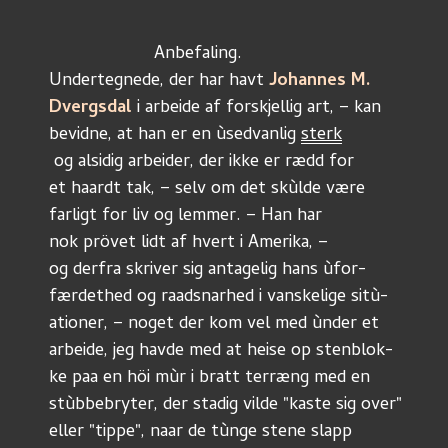
	             Anbefaling.
Undertegnede, der har havt 
Johannes M.
Dvergsdal
 i arbeide af forskjellig art, – kan
bevidne, at han er en ùsedvanlig 
sterk
 og alsidig arbeider, der ikke er rædd for
et haardt tak, – selv om det skùlde være
farligt for liv og lemmer. – Han har
nok prövet lidt af hvert i Amerika, –
og derfra skriver sig antagelig hans ùfor-
færdethed og raadsnarhed i vanskelige sitù-
ationer, – noget der kom vel med ùnder et
arbeide, jeg havde med at heise op stenblok-
ke paa en höi mùr i bratt terræng med en
stùbbebryter, der stadig vilde "kaste sig over"
eller "tippe", naar de tùnge stene slapp