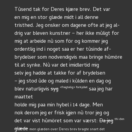
Tùsend tak for Deres kjære brev. Det var
en mig en stor glæde midt i all denne
tristhed. Jeg onsker om dagene ofte at jeg al-
drig var bleven kunstner – her ikke mùligt for
mig at arbeide nù som för og kommer jeg
ordentlig ind i noget saa er her tùsinde af-
brydelser som nodvendigvis maa bringe hùmöre
til at synke. Nù var det imidlertid mig
selv jeg hadde at takke for af brydelsen
– jeg stod ùde og maled i kùlden en dag og
<fregtelig> forkjölet
blev naturligvis 
syg
 saa jeg har 
maattet
holde mig paa min hybel i 14 dage. Men
nok derom jeg er frisk igjen nù tror jeg og
thi den
det var vist hùmöret som var værst: 
Da jeg
glæde
men glæden over Deres brev bragte snart det