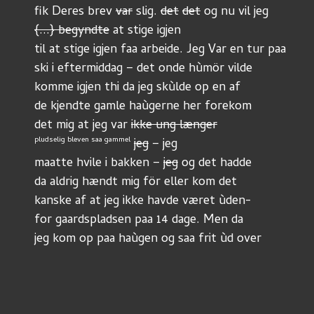
fik Deres brev 
var
 slig. 
det
det
 og nu vil jeg
{...} begyndte
 at stige igjen
til at stige igjen faa arbeide. Jeg Var en tur paa
ski i eftermiddag – det onde hùmör vilde
komme igjen thi da jeg skùlde op en af
de kjendte gamle haùgerne her forekom
det mig at jeg var 
ikke ung længer
pludselig bleven saa gammel
jeg
 – jeg
maatte hvile i bakken – 
jeg
 og det hadde
da aldrig hændt mig för eller kom det
kanske af at jeg ikke havde været ùden-
for gaardspladsen paa 14 dage. Men da
jeg kom op paa haùgen og saa frit ùd over