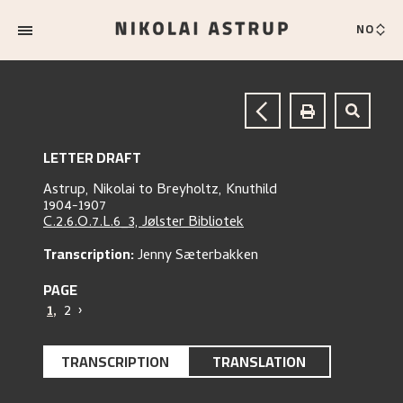
NO
LETTER DRAFT
Astrup, Nikolai
to
Breyholtz, Knuthild
1904-1907
C.2.6.O.7.L.6_3, Jølster Bibliotek
Transcription:
Jenny Sæterbakken
PAGE
1
,
2
›
TRANSCRIPTION
TRANSLATION