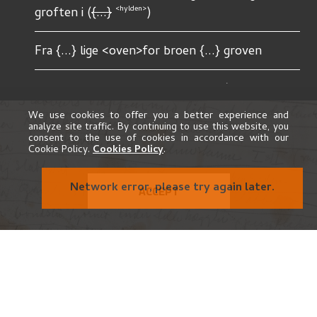
<hylden>
groften i (
{...}
)
Fra {...} lige <oven>for broen {...} groven
Fra Rulle <siden> af Rulle haugen (<ligg> i 
<bakken>)
We use cookies to offer you a better experience and
analyze site traffic. By continuing to use this website, you
consent to the use of cookies in accordance with our
fra bunden af Rulle haugen <slig> at ikke 
Cookie Policy.
Cookies Policy
.
<bondestùerne>
Network error, please try again later.
ACCEPT
Fra toppen af Rulle haugen lidt til venstre 
(groven <mal>)
Fra g
ar{...} veien med aarebusken til venstre og 
höire
haug skraaning til 