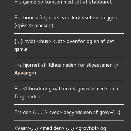
Fra gamle do tomten med lidt af stabburet
Fra bondstù hjornet <under> <selle> hæggen 
(<pisse> pladsen)
{...} hvidt <hus> <lidt> ovenfor og en af det 
gamle
Fra hjornet af Ildhus neden for slipestenen (<
Aavang
>)
Fra <Ilhusdor> gaaatten i <rgnveir> med sole i 
forgrunden
Fra den {... ...} <ved> begyndelsen af grov-{...}
<Vaar>{...} <med den> {...} <grovhol> og 