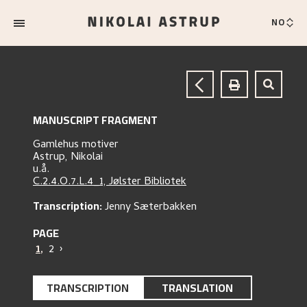
NO
MANUSCRIPT FRAGMENT
Gamlehus motiver
Astrup, Nikolai
u.å.
C.2.4.O.7.L.4_1, Jølster Bibliotek
Transcription:
Jenny Sæterbakken
PAGE
1
,
2
›
TRANSCRIPTION
TRANSLATION