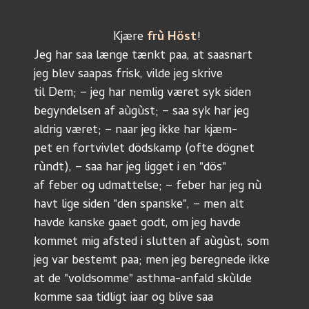
	               Kjære 
frù Höst
!
Jeg har saa længe tænkt paa, at saasnart
jeg blev saapas frisk, vilde jeg skrive
til Dem; – jeg har nemlig været syk siden
begyndelsen af aùgùst; – saa syk har jeg
aldrig været; – naar jeg ikke har kjæm-
pet en fortvivlet dödskamp (ofte dögnet
rùndt), – saa har jeg ligget i en "dös"
af feber og udmattelse; – feber har jeg nù 
havt lige siden "den spanske", – men alt 
havde kanske gaaet godt, om jeg havde
kommet mig afsted i slutten af aùgùst, som 
jeg var bestemt paa; men jeg beregnede ikke
at de "voldsomme" asthma-anfald skùlde
komme saa tidligt iaar og blive saa