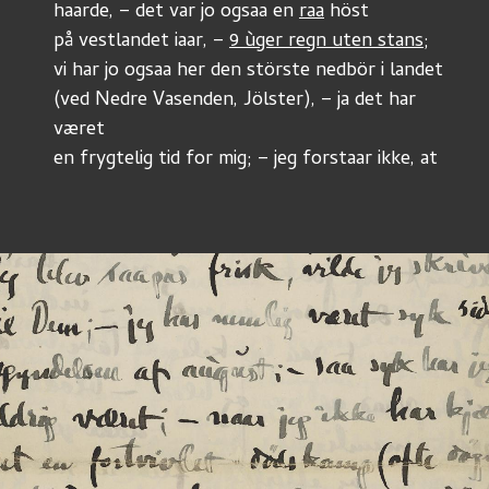
haarde, – det var jo ogsaa en 
raa
 höst
på vestlandet iaar, – 
9 ùger regn uten stans
;
vi har jo ogsaa her den störste nedbör i landet
(ved Nedre Vasenden, Jölster), – ja det har 
været
en frygtelig tid for mig; – jeg forstaar ikke, at