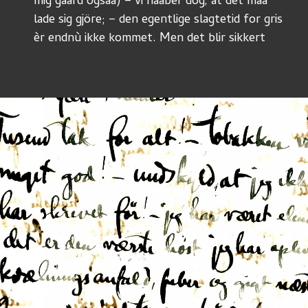
mig gaard ogsaa) – vi haaber dog, at det maa
lade sig gjöre; – den egentlige slagtetid for gris
èr endnù ikke kommet. Men det blir sikkert