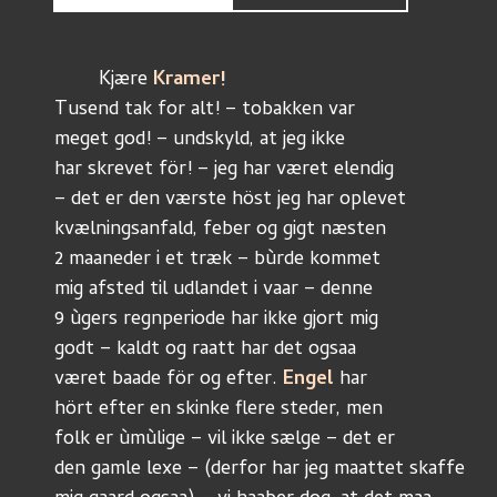
	Kjære 
Kramer!
Tusend tak for alt! – tobakken var 
meget god! – undskyld, at jeg ikke
har skrevet för! – jeg har været elendig
– det er den værste höst jeg har oplevet 
kvælningsanfald, feber og gigt næsten 
2 maaneder i et træk – bùrde kommet
mig afsted til udlandet i vaar – denne
9 ùgers regnperiode har ikke gjort mig
godt – kaldt og raatt har det ogsaa
været baade för og efter. 
Engel
 har 
hört efter en skinke flere steder, men 
folk er ùmùlige – vil ikke sælge – det er 
den gamle lexe – (derfor har jeg maattet skaffe