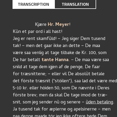
TRANSCRIPTION
TRANSLATION
	         Kjære 
Hr. Meyer
!
Kùn et par ord i all hast!
Jeg er rent skamfùld! – Jeg siger Dem tusend
tak! – men det gaar ikke an dette – De maa
være saa venlig at tage tilbake de Kr. 100, som
De har betalt 
tante Hanna
. – De maa være saa
snild at tage dem igjen af de penge, De faar
for træsnittene; – eller vil De absolùt betale
det förste træsnit ("stöilen"), saa lad det være med
5-10 kr. eller höiden 50, som De nævnte i Deres
förste brev; men da skal De tage imod de træ-
snit, som jeg sender nù og senere – 
ùden betaling
.
Ja tusend tak for æplerne og apelsinerne – men
paa denne maade tör jeg ikke oftere bede Dem