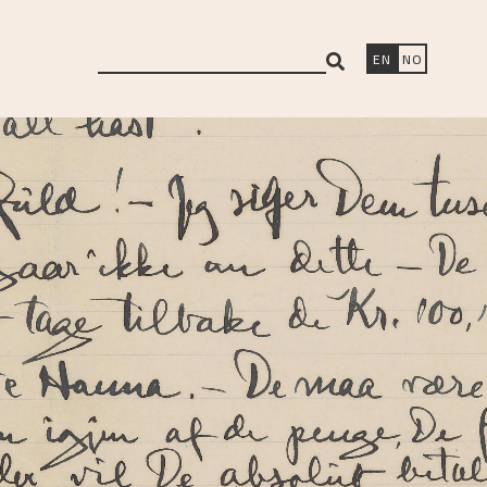
search
EN
NO