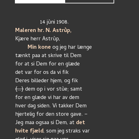
		14 jùni 1908.
Maleren hr. N. Astrùp,
Kjære herr Astrùp,
Min kone
 og jeg har længe
tænkt paa at skrive til Dem
for at si Dem for en glæde
det var for os da vi fik
Deres billeder hjem, og fik
{…}
 dem op i vor stùe; samt
for en glæde vi har av dem
hver dag siden. Vi takker Dem
hjertelig for den store gave. –
Jeg maa ogsaa si Dem, at 
det
hvite fjæld
, som jeg straks var