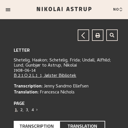
NO
LETTER
Shetelig, Haakon;
Schetelig, Frida;
Undall, Alfhild;
Lund, Gunbjør
to
Astrup, Nikolai
1908-06-14
B.2.1.O.2.L.1_1, Jølster Bibliotek
Transcription:
Jenny Sandmo Ellefsen
Translation:
Francesca Nichols
PAGE
1
,
2
,
3
,
4
›
TRANSCRIPTION
TRANSLATION