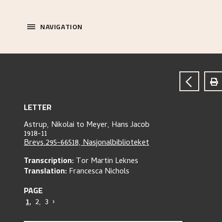
NAVIGATION
LETTER
Astrup, Nikolai
to
Meyer, Hans Jacob
1918-11
Brevs.295-66518, Nasjonalbiblioteket
Transcription:
Tor Martin Leknes
Translation:
Francesca Nichols
PAGE
1
,
2
,
3
›