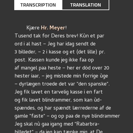
TRANSCRIPTION
TRANSLATION
        Kjære 
Hr. Meyer
!
Tusend tak for Deres brev! Kùn et par
ord i al hast – Jeg har idag sendt de 
3 billeder, – 2 i kasse og et (det lille) pr.
post. Kassen kunde jeg ikke faa op
af mangel paa heste – her er död over 20
hester iaar, – jeg mistede min forrige ùge
– dyrlægen troede det var "den spanske".
Jeg fik lavet en tarvelig kasse i en fart
og fik lavet blindrammer, som kan ùd-
spændes, og har spændt lærrederne af de
gamle "faste" – og op paa de nye blindrammer
Jeg skal nù gaa igang med "Rabarbra-
billedet" – da jeg kan tænke mig, at De