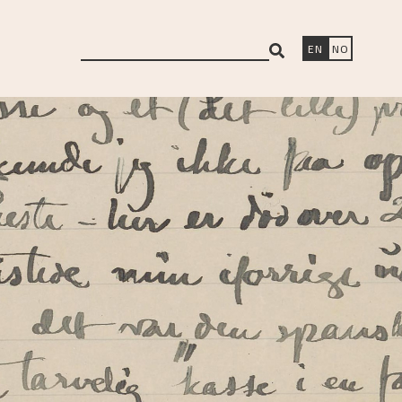
search
EN
NO