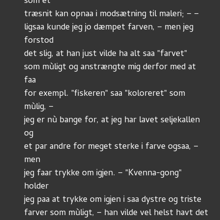
som et
træsnit kan opnaa i modsætning til maleri; – –
ligsaa kunde jeg jo dæmpet farven, – men jeg 
forstod
det slig, at han just vilde ha alt saa "farvet"
som mùligt og anstrængte mig derfor med at 
faa
for exempl. "fiskeren" saa "koloreret" som 
mùlig, –
jeg er nù bange for, at jeg har lavet seljekallen 
og
et par andre for meget sterke i farve ogsaa, – 
men
jeg faar trykke om igjen. – "Kvenna-gong" 
holder
jeg paa at trykke om igjen i saa dystre og triste
farver som mùligt, – han vilde vel helst havt det