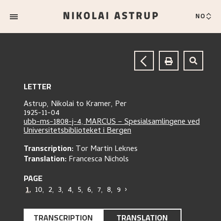
NO
LETTER
Astrup, Nikolai
to
Kramer, Per
1925-11-04
ubb-ms-1808-j-4, MARCUS – Spesialsamlingene ved
Universitetsbiblioteket i Bergen
Transcription:
Tor Martin Leknes
Translation:
Francesca Nichols
PAGE
1
,
10
,
2
,
3
,
4
,
5
,
6
,
7
,
8
,
9
›
TRANSCRIPTION
TRANSLATION