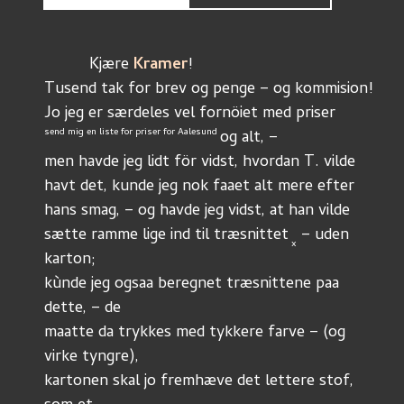
	  Kjære 
Kramer
!
Tusend tak for brev og penge – og kommision!
Jo jeg er særdeles vel fornöiet med priser 
send mig en liste for priser for Aalesund 
og alt, –
men havde jeg lidt för vidst, hvordan T. vilde
havt det, kunde jeg nok faaet alt mere efter
hans smag, – og havde jeg vidst, at han vilde
sætte ramme lige ind til træsnittet
 – uden 
 x
karton;
kùnde jeg ogsaa beregnet træsnittene paa 
dette, – de
maatte da trykkes med tykkere farve – (og 
virke tyngre),
kartonen skal jo fremhæve det lettere stof, 