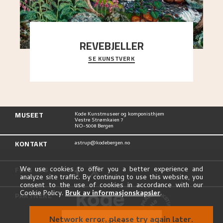
REVEBJELLER
SE KUNSTVERK
“Dozens of white birch trunks are lined up like
rhythmic piano keys, striking light tones under
..."
MUSEET
Kode Kunstmuseer og komponisthjem
Vestre Strømkaien 7
NO-5008 Bergen
KONTAKT
astrup@kodebergen.no
FØLG OSS
We use cookies to offer you a better experience and
analyze site traffic. By continuing to use this website, you
consent to the use of cookies in accordance with our
Cookie Policy.
Bruk av informasjonskapsler
.
PARTNERE
Network error, please try again later.
ACCEPT