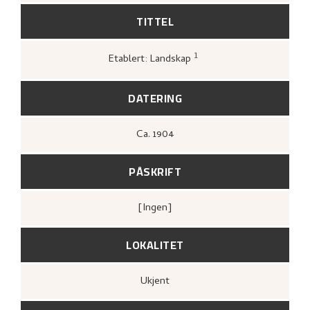
TITTEL
1
Etablert: Landskap
Kunstforeningen i Oslo,
Mitt kjæreste
billede
(Oslo: [s.n.], Kunstforeningen i
Oslo, 1936),
[upag].
DATERING
Ca.
1904
PÅSKRIFT
[ingen]
LOKALITET
Ukjent