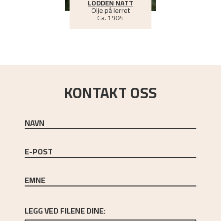
LODDEN NATT
Olje på lerret
Ca.
1904
KONTAKT OSS
NAVN
E-
POST
EMNE
LEGG VED FILENE DINE: