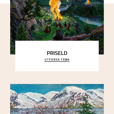
PRISELD
UTFORSK TEMA
Jonsokbålet eller St. Hansbålet er eit av dei mest
sentrale motiva i bileta til Nikolai Astrup