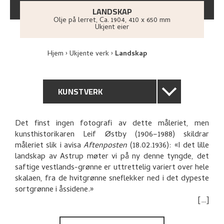
LANDSKAP
Olje på lerret
,
Ca.
1904
, 410 x 650 mm
Ukjent eier
Hjem
Ukjente verk
Landskap
KUNSTVERK
GENERELL BESKRIVELSE
Det finst ingen fotografi av dette måleriet, men
kunsthistorikaren Leif Østby (1906–1988) skildrar
TEKNISK INFORMASJON
måleriet slik i avisa
Aftenposten
(18.02.1936): «I det lille
landskap av Astrup møter vi på ny denne tyngde, det
PROVENIENS
saftige vestlands-grønne er uttrettelig variert over hele
skalaen, fra de hvitgrønne sneflekker ned i det dypeste
sortgrønne i åssidene.»
UTSTILLINGSHISTORIE
Skildringa er ein del av kritikken Østby skreiv i samband
BIBLIOGRAFI
med utstillinga «Mitt kjæreste billede» i Oslo