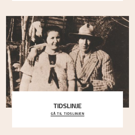
TIDSLINJE
GÅ TIL TIDSLINJEN
Bli kjent med Nikolai Astrups liv, kunstnerskap og
ettermæle i en interaktiv presentasjon.