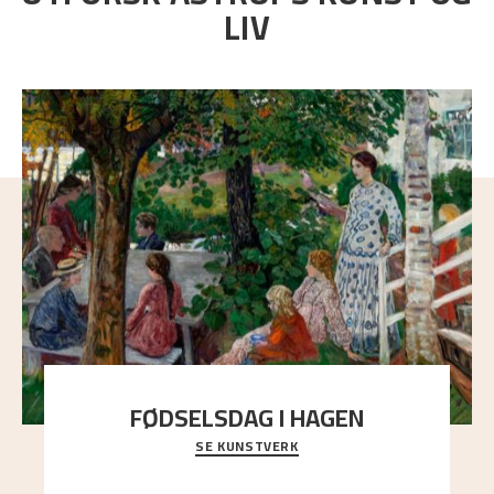
LIV
FØDSELSDAG I HAGEN
SE KUNSTVERK
En gruppe mennesker er samlet under de store
trekronene i prestegårdshagen...