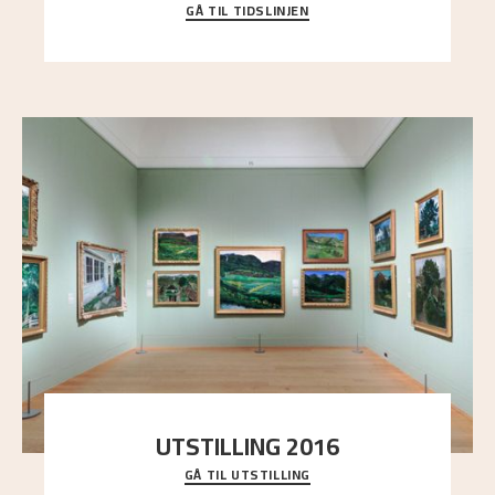
GÅ TIL TIDSLINJEN
Bli kjent med Nikolai Astrups liv, kunstnerskap og
ettermæle i en interaktiv presentasjon.
UTSTILLING 2016
GÅ TIL UTSTILLING
En komplett oversikt over Nikolai Astrups
utstillinger, fra debuten i 1900 og frem til i dag.