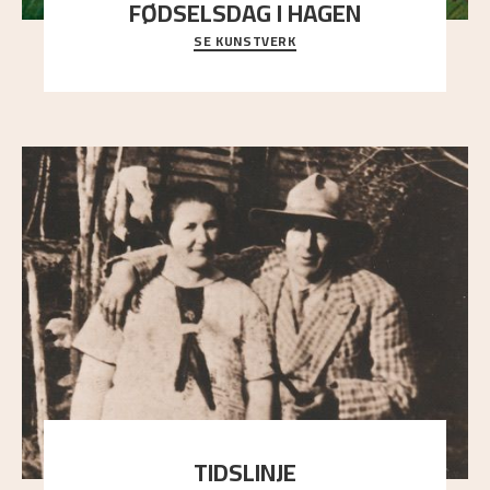
FØDSELSDAG I HAGEN
SE KUNSTVERK
En gruppe mennesker er samlet under de store
trekronene i prestegårdshagen...
TIDSLINJE