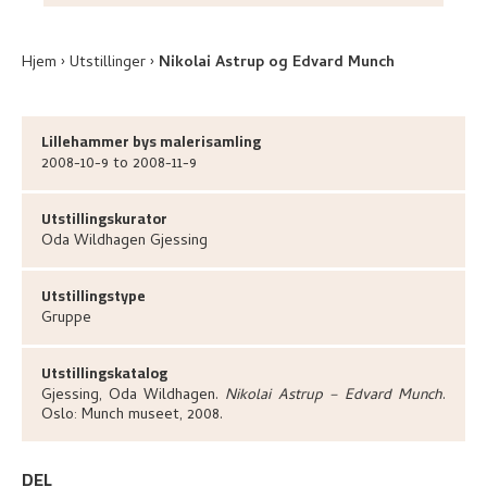
Hjem
Utstillinger
Nikolai Astrup og Edvard Munch
Lillehammer bys malerisamling
2008-10-9 to 2008-11-9
Utstillingskurator
Oda Wildhagen
Gjessing
Utstillingstype
Gruppe
Utstillingskatalog
Gjessing, Oda Wildhagen
.
Nikolai Astrup – Edvard Munch
.
Oslo:
Munch museet,
2008.
DEL