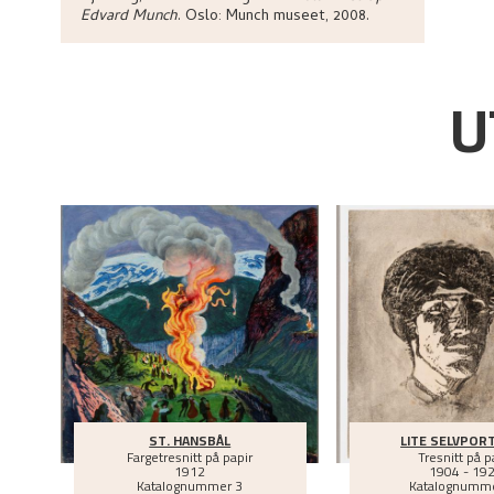
Edvard Munch
.
Oslo:
Munch museet,
2008.
U
ST. HANSBÅL
LITE SELVPOR
Fargetresnitt på papir
Tresnitt på p
1912
1904 - 19
Katalognummer 3
Katalognumme