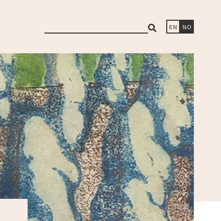
search
EN
NO