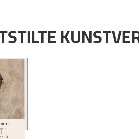
TSTILTE KUNSTVE
TRETT
apir
27
r 10