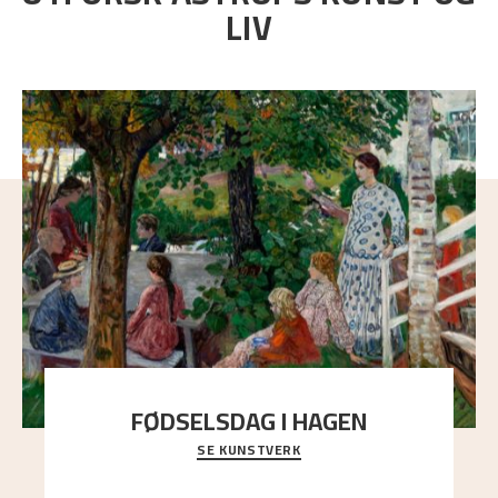
LIV
FØDSELSDAG I HAGEN
SE KUNSTVERK
En gruppe mennesker er samlet under de store
trekronene i prestegårdshagen...