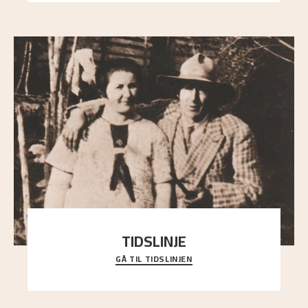
TIDSLINJE
GÅ TIL TIDSLINJEN
Bli kjent med Nikolai Astrups liv, kunstnerskap og
ettermæle i en interaktiv presentasjon.